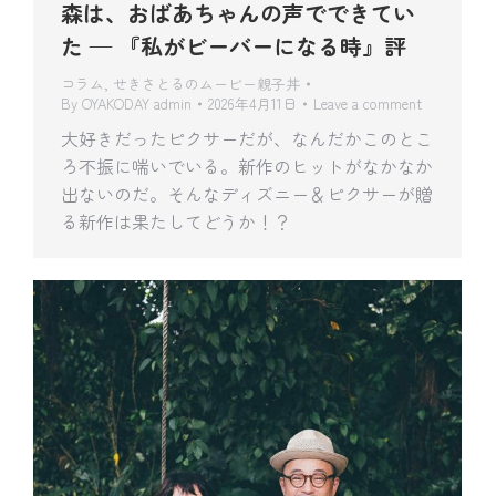
森は、おばあちゃんの声でできてい
た — 『私がビーバーになる時』評
コラム
,
せきさとるのムービー親子丼
By
OYAKODAY admin
2026年4月11日
Leave a comment
大好きだったピクサーだが、なんだかこのとこ
ろ不振に喘いでいる。新作のヒットがなかなか
出ないのだ。そんなディズニー＆ピクサーが贈
る新作は果たしてどうか！？