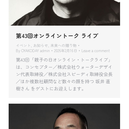
第43回オンライントーク ライブ
イベント
,
お知らせ
,
未来への贈り物
By
OYAKODAY admin
2026年2月16日
Leave a comment
第43回「親子の日オンライン・トークライブ」
は、コンセプター／株式会社ウォーターデザイ
ン代表取締役／株式会社スピーディ取締役会長
／ほか複数社顧問など数々の顔を持つ 坂井 直
樹さん をゲストにお迎えします。