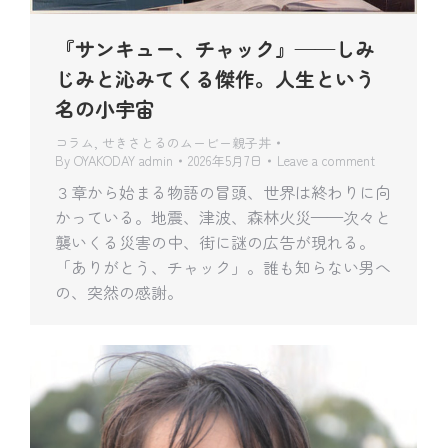
『サンキュー、チャック』——しみ
じみと沁みてくる傑作。人生という
名の小宇宙
コラム
,
せきさとるのムービー親子丼
By
OYAKODAY admin
2026年5月7日
Leave a comment
３章から始まる物語の冒頭、世界は終わりに向
かっている。地震、津波、森林火災——次々と
襲いくる災害の中、街に謎の広告が現れる。
「ありがとう、チャック」。誰も知らない男へ
の、突然の感謝。