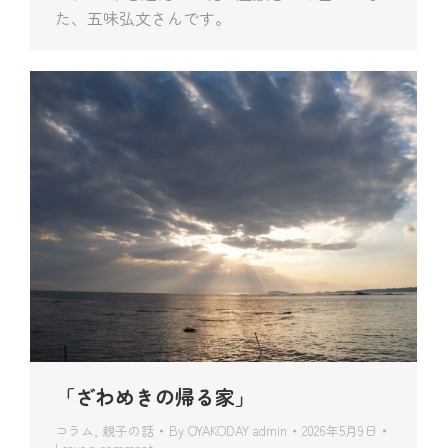
た、五味弘文さんです。
「ざわめきの帰る家」
コラム
,
親子の話
By
OYAKODAY admin
2026年5月9日