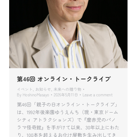
第46回 オンライン・トークライブ
イベント
,
お知らせ
,
未来への贈り物
By
HoshinoMasayo
2026年5月11日
Leave a comment
第46回「親子の日オンライン・トークライブ」
は、1992年後楽園ゆうえんち（現・東京ドーム
シティ アトラクションズ）で『麿赤児のパノ
ラマ怪奇館』を手がけて以来、30年以上にわた
り、100本を超えるお化け屋敷を生み出してき