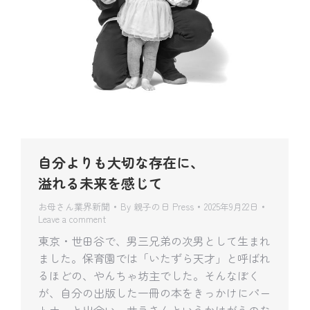
自分よりも大切な存在に、
溢れる未来を感じて
お母さん業界新聞
By
親子の日 Press
2025年9月22日
Leave a comment
東京・世田谷で、男三兄弟の次男として生まれ
ました。保育園では「いたずら天才」と呼ばれ
るほどの、やんちゃ坊主でした。そんなぼく
が、自分の出版した一冊の本をきっかけにパー
トナーと出会い、サラさんというかけがえのな