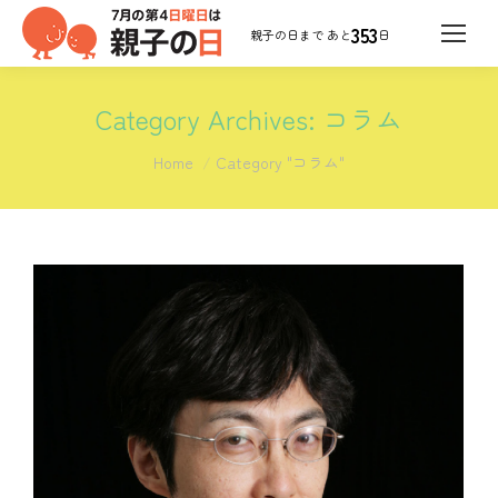
353
日
Category Archives:
コラム
You are here:
Home
Category "コラム"