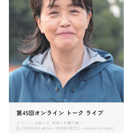
第45回オンライン トーク ライブ
イベント
,
お知らせ
,
未来への贈り物
By
OYAKODAY admin
2026年4月22日
Leave a comment