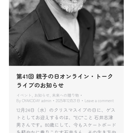
第41回 親子の日オンライン・トーク
ライブのお知らせ
イベント
,
お知らせ
,
未来への贈り物
By
OYAKODAY admin
2025年12月21日
Leave a comment
12月24日（水）のクリスマスイブの日に、ゲス
トとしてお迎えするのは、“EC”こと 石井志津
男さんです。80歳にして、今もスケートボード
を軽やかに乗りこなす石井さん。その生き方や