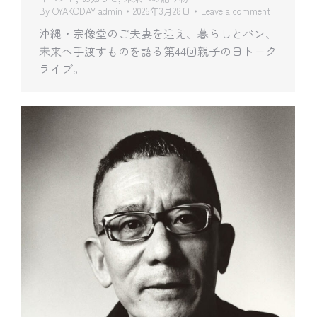
By
OYAKODAY admin
2026年3月28日
Leave a comment
沖縄・宗像堂のご夫妻を迎え、暮らしとパン、
未来へ手渡すものを語る第44回親子の日トーク
ライブ。