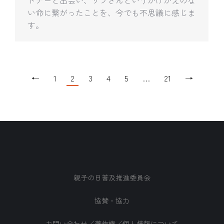
い命に繋がったことを、今でも不思議に感じま
す。
←
1
2
3
4
5
…
21
→
親子の日普及推進委員会
協賛・協力
お問い合わせ／著作権／個人情報について