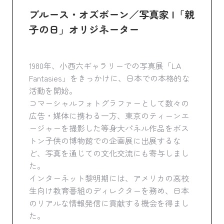
ブルース・オズボーン／写真家 |「親
子の日」オリジネーター
1980年、小西六ギャラリーでの写真展「LA
Fantasies」をきっかけに、日本での本格的な
活動を開始。
コマーシャルフォトグラファーとして数々の
広告・媒体に携わる一方、東京のティーンエ
ージャーを撮影した等身大パネル作品をボス
トン子供の博物館での企画展に出展するな
ど、写真を通じての文化交流にも寄与しまし
た。
インターネット黎明期には、アメリカの高校
生向け教育番組のディレクターを務め、日本
のリアルな情報発信に貢献する機会を得まし
た。