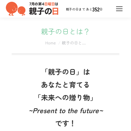
352
日
親子の日とは？
You are here:
Home
親子の日と…
「親子の日」は
あなたと育てる
「未来への贈り物」
~Present to the future~
です！