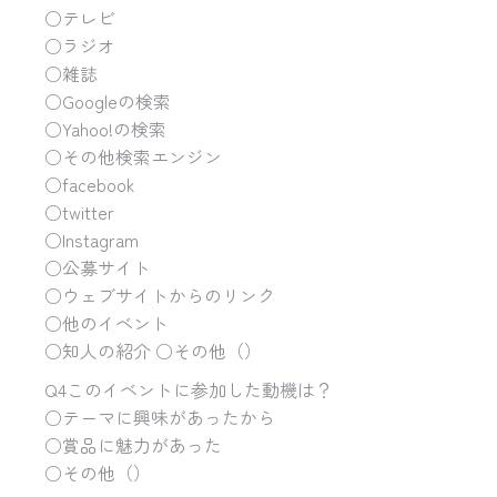
○テレビ
○ラジオ
○雑誌
○Googleの検索
○Yahoo!の検索
○その他検索エンジン
○facebook
○twitter
○Instagram
○公募サイト
○ウェブサイトからのリンク
○他のイベント
○知人の紹介 ○その他（）
Q4このイベントに参加した動機は？
○テーマに興味があったから
○賞品に魅力があった
○その他（）