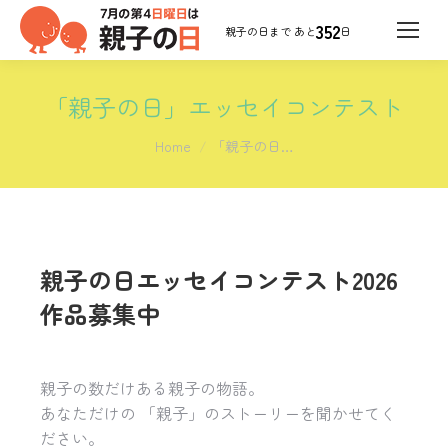
352
日
「親子の日」エッセイコンテスト
You are here:
Home
「親子の日…
親子の日エッセイコンテスト2026
作品募集中
親子の数だけある親子の物語。
あなただけの 「親子」のストーリーを聞かせてく
ださい。