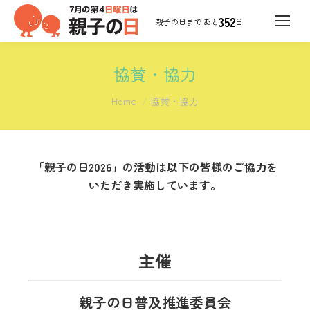
352
日
協賛・協力
You are here:
Home
協賛・協力
「親子の日2026」の活動は以下の皆様のご協力を
いただき実施しています。
主催
親子の日普及推進委員会