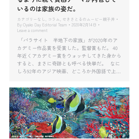
いるのは家族の姿だ。
カテゴリーなし
,
コラム
,
せきさとるのムービー親子丼
By
Oyako Day Editorial Team
2020年2月14日
Leave a comment
「パラサイト 半地下の家族」が2020年のア
カデミー作品賞を受賞した。監督賞もだ。 40
年近くアカデミー賞をウォッチしてきた身から
すると、まさに奇跡とも呼べる快挙だ。 なに
しろ92年のアジア映画、どころか外国語で上…