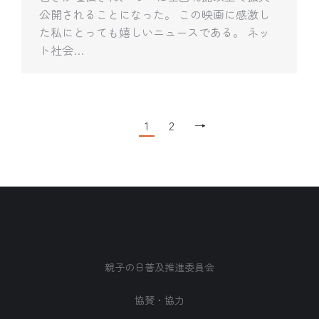
公開されることになった。 この映画に感激し
た私にとっても嬉しいニュースである。 ネッ
ト社会…
1
2
→
親子の日普及推進委員会
協賛・協力