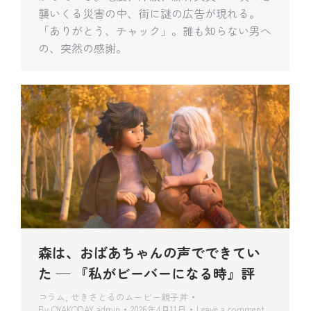
襲いくる災害の中、街に謎の広告が現れる。
「ありがとう、チャック」。誰も知らない男へ
の、突然の感謝。
森は、おばあちゃんの声でできてい
た — 『私がビーバーになる時』評
コラム
,
せきさとるのムービー親子丼
By
OYAKODAY admin
2026年4月11日
Leave a comment