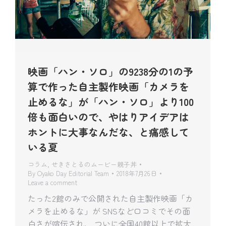
映画「ハン・ソロ」の9238分の1の予
算で作った自主製作映画「カメラを
止めるな」が「ハン・ソロ」より100
倍も面白いので、やはりアイデアは
ホントに大事なんだな、と痛感して
いる夏
コラム
,
せきさとるのムービー親子丼
By
Oyako Day Editorial Team
2018年7月26日
Leave a comment
たった2館のみで公開された自主製作映画「カ
メラを止めるな」が SNSなど口コミでその面
白さが喧伝され、 ついに全国40館以上で拡大