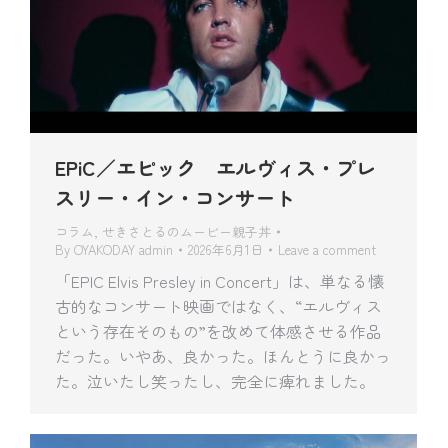
EPiC／エピック エルヴィス・プレ
スリー・イン・コンサート
コラム
,
せきさとるのムービー親子丼
By
OYAKODAY admin
2026年6月1日
Leave a comment
「EPIC Elvis Presley in Concert」は、単なる懐
古的なコンサート映画ではなく、“エルヴィス
という存在そのもの”を改めて体感させる作品
だった。いやあ、良かった。ほんとうに良かっ
た。泣いたし笑ったし、完全に痺れました。