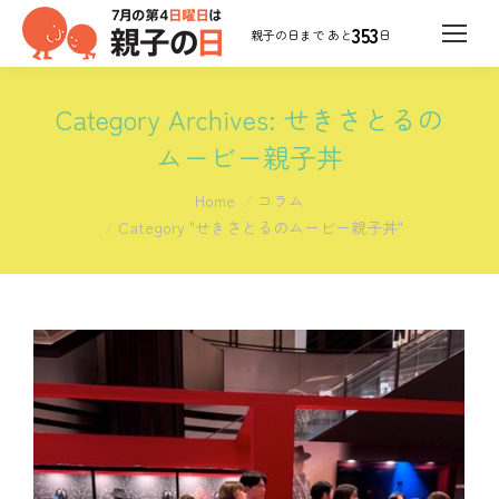
353
日
Category Archives:
せきさとるの
ムービー親子丼
You are here:
Home
コラム
Category "せきさとるのムービー親子丼"