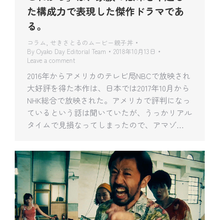
た構成力で表現した傑作ドラマであ
る。
コラム
,
せきさとるのムービー親子丼
By
Oyako Day Editorial Team
2018年10月13日
Leave a comment
2016年からアメリカのテレビ局NBCで放映され
大好評を得た本作は、日本では2017年10月から
NHK総合で放映された。アメリカで評判になっ
ているという話は聞いていたが、うっかリアル
タイムで見損なってしまったので、アマゾ…