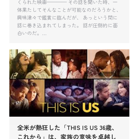
くられた映画———— その話を聞いた時、一
体果たしてそんなことが可能なのだろうかと、
興味津々で鑑賞に臨んだが、 あっという間に
話に巻き込まれてしまった。 話が圧倒的に面
白いのだ。…
全米が熱狂した「THIS IS US 36歳、
これから」は、家族の意味を卓越し