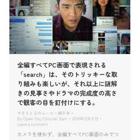
全編すべてPC画面で表現される
「search」は、そのトリッキーな取
り組みも楽しいが、それ以上に謎解
きの見事さやドラマの完成度の高さ
で観客の目を釘付けにする。
せきさとるのムービー親子丼
By
Oyako Day Editorial Team
2018年12月31日
Leave a comment
カメラを使わず、全編すべてPC画面のみでつ