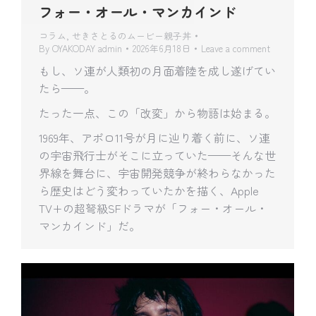
フォー・オール・マンカインド
コラム
,
せきさとるのムービー親子丼
By
OYAKODAY admin
2026年6月18日
Leave a comment
もし、ソ連が人類初の月面着陸を成し遂げてい
たら——。
たった一点、この「改変」から物語は始まる。
1969年、アポロ11号が月に辿り着く前に、ソ連
の宇宙飛行士がそこに立っていた——そんな世
界線を舞台に、宇宙開発競争が終わらなかった
ら歴史はどう変わっていたかを描く、Apple
TV+の超弩級SFドラマが「フォー・オール・
マンカインド」だ。