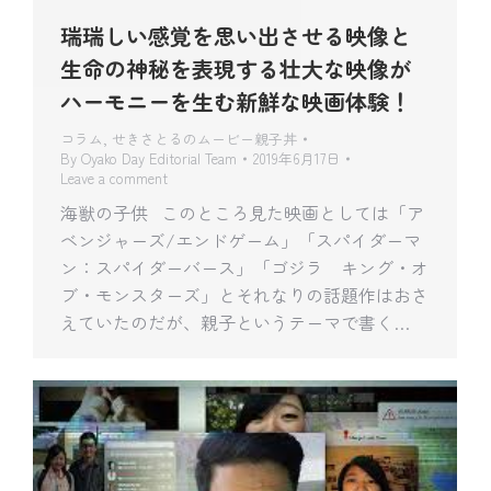
瑞瑞しい感覚を思い出させる映像と
生命の神秘を表現する壮大な映像が
ハーモニーを生む新鮮な映画体験！
コラム
,
せきさとるのムービー親子丼
By
Oyako Day Editorial Team
2019年6月17日
Leave a comment
海獣の子供 このところ見た映画としては「ア
ベンジャーズ/エンドゲーム」「スパイダーマ
ン：スパイダーバース」「ゴジラ キング・オ
ブ・モンスターズ」とそれなりの話題作はおさ
えていたのだが、親子というテーマで書く…