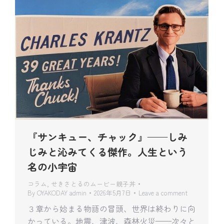
『サンキュー、チャック』——しみ
じみと沁みてくる傑作。人生という
名の小宇宙
コラム
,
せきさとるのムービー親子丼
By
OYAKODAY admin
2026年5月7日
Leave a comment
３章から始まる物語の冒頭、世界は終わりに向
かっている。地震、津波、森林火災——次々と