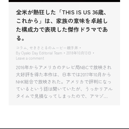
全米が熱狂した「THIS IS US 36歳、
これから」は、家族の意味を卓越し
た構成力で表現した傑作ドラマであ
る。
コラム
,
せきさとるのムービー親子丼
By
Oyako Day Editorial Team
2018年10月13日
Leave a comment
2016年からアメリカのテレビ局NBCで放映され
大好評を得た本作は、日本では2017年10月から
NHK総合で放映された。アメリカで評判になっ
ているという話は聞いていたが、うっかリアル
タイムで見損なってしまったので、アマゾ…