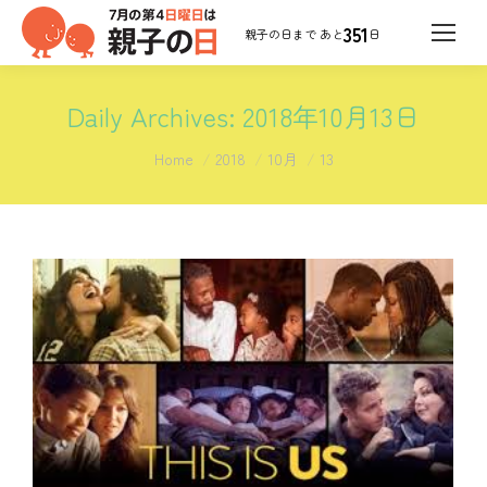
351
日
Daily Archives:
2018年10月13日
You are here:
Home
2018
10月
13