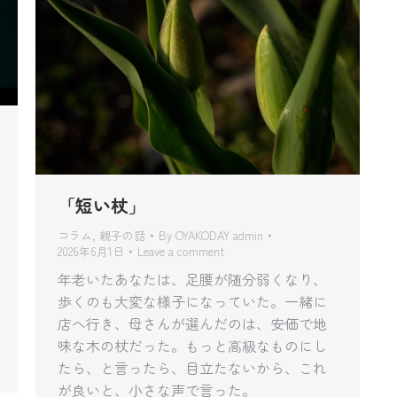
「短い杖」
コラム
,
親子の話
By
OYAKODAY admin
2026年6月1日
Leave a comment
年老いたあなたは、足腰が随分弱くなり、
歩くのも大変な様子になっていた。一緒に
店へ行き、母さんが選んだのは、安価で地
味な木の杖だった。もっと高級なものにし
たら、と言ったら、目立たないから、これ
が良いと、小さな声で言った。