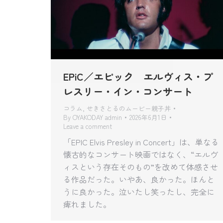
EPiC／エピック エルヴィス・プ
レスリー・イン・コンサート
コラム
,
せきさとるのムービー親子丼
By
OYAKODAY admin
2026年6月1日
Leave a comment
「EPIC Elvis Presley in Concert」は、単なる
懐古的なコンサート映画ではなく、“エルヴ
ィスという存在そのもの”を改めて体感させ
る作品だった。いやあ、良かった。ほんと
うに良かった。泣いたし笑ったし、完全に
痺れました。