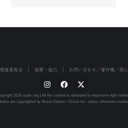
推進委員会
協賛・協力
お問い合わせ／著作権／個
pyright 2026 oyako.org | All the content is attributed to respective right holde
hotos are copyrighted by Bruce Osborn / Ozone Inc. unless otherwise credite