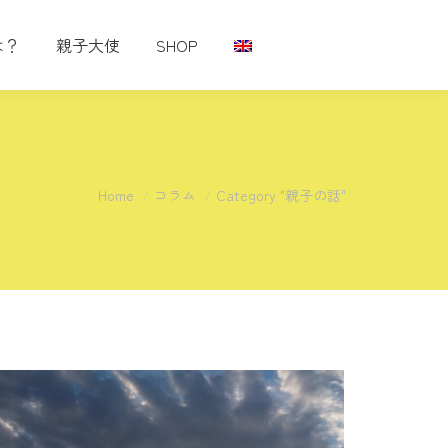
は？
親子大使
SHOP
You are here:
Home
コラム
Category "親子の話"