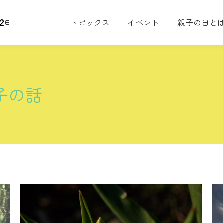
2
トピックス
イベント
親子の日と
日
子の話