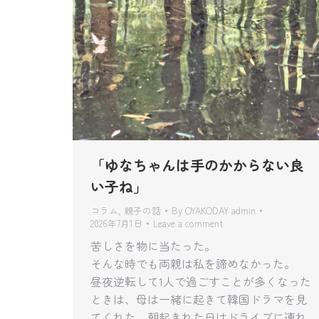
「ゆなちゃんは手のかからない良
い子ね」
コラム
,
親子の話
By
OYAKODAY admin
2026年7月1日
Leave a comment
苦しさを物に当たった。
そんな時でも両親は私を諦めなかった。
昼夜逆転して1人で過ごすことが多くなった
ときは、母は一緒に起きて韓国ドラマを見
てくれた。朝起きれた日はドライブに連れ