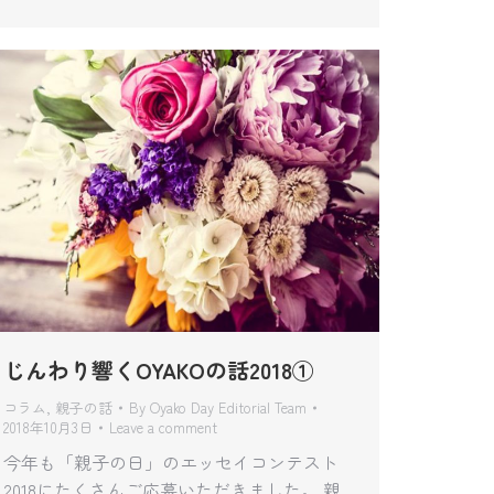
じんわり響くOYAKOの話2018①
コラム
,
親子の話
By
Oyako Day Editorial Team
2018年10月3日
Leave a comment
今年も「親子の日」のエッセイコンテスト
2018にたくさんご応募いただきました。 親