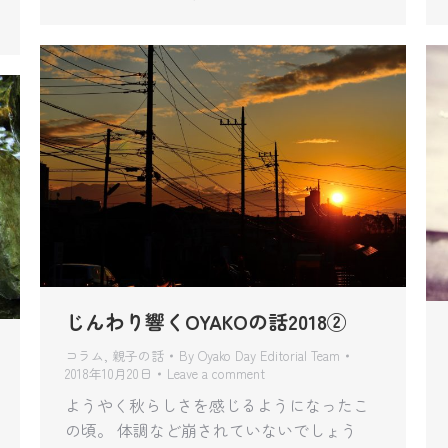
じんわり響くOYAKOの話2018②
コラム
,
親子の話
By
Oyako Day Editorial Team
2018年10月20日
Leave a comment
ようやく秋らしさを感じるようになったこ
の頃。 体調など崩されていないでしょう