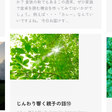
か？ 食欲の秋でもあるこの週末、ぜひ家族
で食卓を囲む機会を作ってみてはいかがで
しょう。 例えば・・・「カレー」なんてい
いですよね。 今日お届けす…
じんわり響く親子の話⑩
コラム
,
親子の話
By
Oyako Day Editorial Team