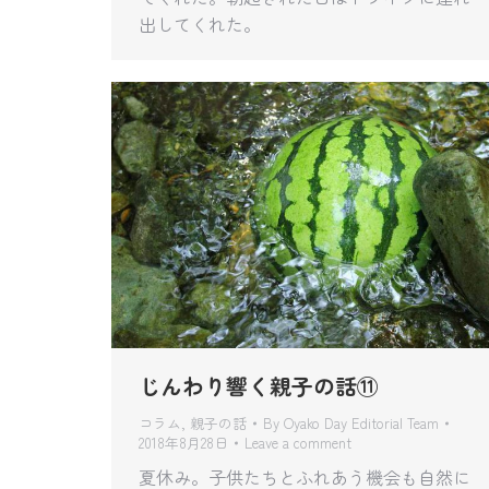
出してくれた。
じんわり響く親子の話⑪
コラム
,
親子の話
By
Oyako Day Editorial Team
2018年8月28日
Leave a comment
夏休み。子供たちとふれあう機会も自然に