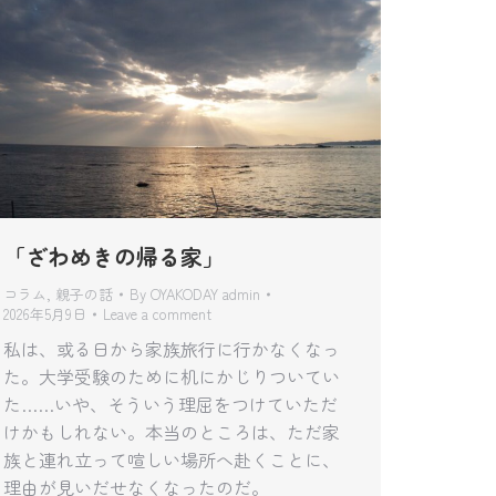
「ざわめきの帰る家」
コラム
,
親子の話
By
OYAKODAY admin
2026年5月9日
Leave a comment
私は、或る日から家族旅行に行かなくなっ
た。大学受験のために机にかじりついてい
た……いや、そういう理屈をつけていただ
けかもしれない。本当のところは、ただ家
族と連れ立って喧しい場所へ赴くことに、
理由が見いだせなくなったのだ。