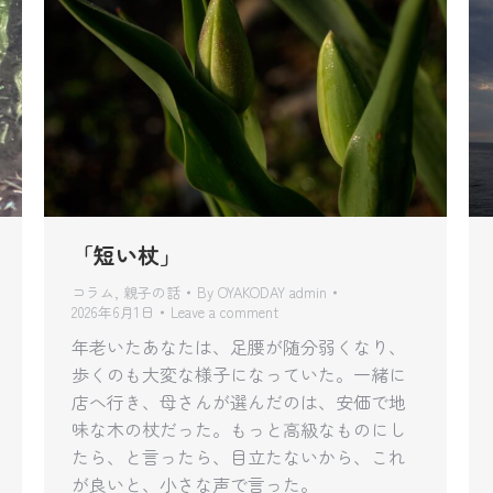
「短い杖」
コラム
,
親子の話
By
OYAKODAY admin
2026年6月1日
Leave a comment
年老いたあなたは、足腰が随分弱くなり、
歩くのも大変な様子になっていた。一緒に
店へ行き、母さんが選んだのは、安価で地
味な木の杖だった。もっと高級なものにし
たら、と言ったら、目立たないから、これ
が良いと、小さな声で言った。