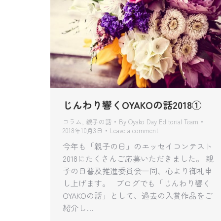
じんわり響くOYAKOの話2018①
コラム
,
親子の話
By
Oyako Day Editorial Team
2018年10月3日
Leave a comment
今年も「親子の日」のエッセイコンテスト
2018にたくさんご応募いただきました。 親
子の日普及推進委員会一同、心より御礼申
し上げます。 ブログでも「じんわり響く
OYAKOの話」として、過去の入賞作品をご
紹介し…