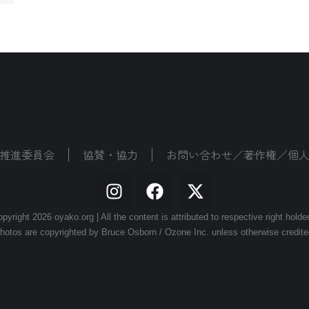
推進委員会
協賛・協力
お問い合わせ／著作権／個
pyright 2026 oyako.org | All the content is attributed to respective right holde
hotos are copyrighted by Bruce Osborn / Ozone Inc. unless otherwise credite