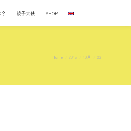
は？
親子大使
SHOP
You are here:
Home
2018
10月
03