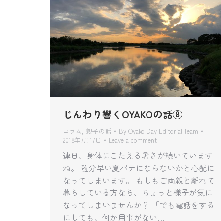
じんわり響くOYAKOの話⑧
コラム
,
親子の話
By
Oyako Day Editorial Team
2018年7月17日
Leave a comment
連日、身体にこたえる暑さが続いています
ね。 随分早い夏バテにならないかと心配に
なってしまいます。 もしもご両親と離れて
暮らしている方なら、ちょっと様子が気に
なってしまいませんか？ 「でも電話をする
にしても、何か用事がない…