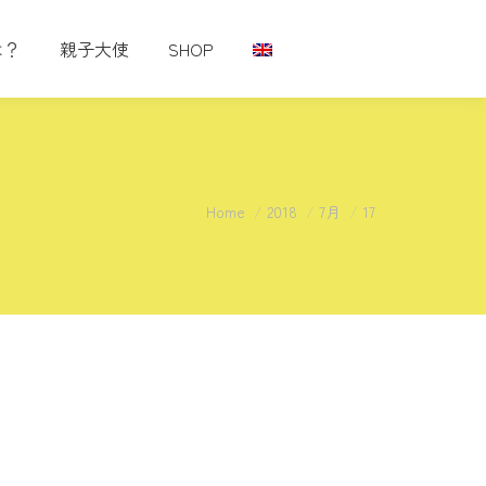
は？
親子大使
SHOP
You are here:
Home
2018
7月
17