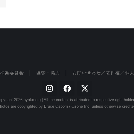
推進委員会
協賛・協力
お問い合わせ／著作権／個
pyright 2026 oyako.org | All the content is attributed to respective right holde
hotos are copyrighted by Bruce Osborn / Ozone Inc. unless otherwise credite