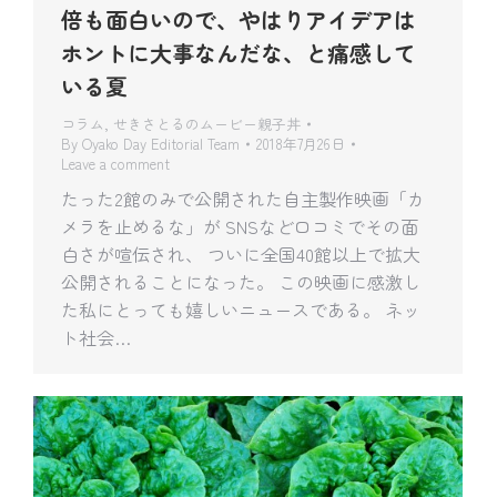
倍も面白いので、やはりアイデアは
ホントに大事なんだな、と痛感して
いる夏
コラム
,
せきさとるのムービー親子丼
By
Oyako Day Editorial Team
2018年7月26日
Leave a comment
たった2館のみで公開された自主製作映画「カ
メラを止めるな」が SNSなど口コミでその面
白さが喧伝され、 ついに全国40館以上で拡大
公開されることになった。 この映画に感激し
た私にとっても嬉しいニュースである。 ネッ
ト社会…