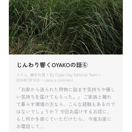
じんわり響くOYAKOの話⑥
コラム
,
親子の話
By
Oyako Day Editorial Team
2018年7月10日
Leave a comment
「お家から送られた荷物に励ます気持ちや優し
い気持ちを届けてもらった。」 ご家族と離れ
て暮らす環境の方なら、こんな経験もあるので
はないでしょうか？ 今回お届けするお話に、
もし何かを感じていただけたら、 今夜お家に
お電話して…