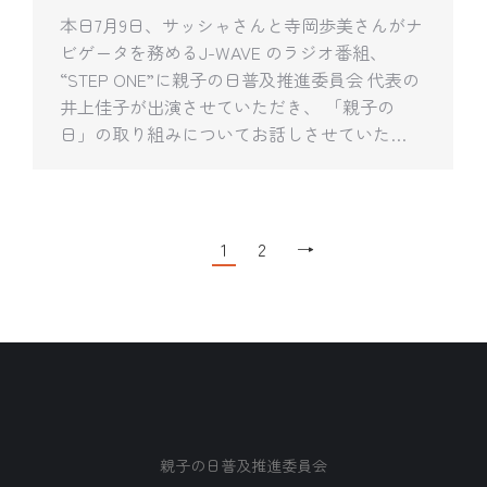
本日7月9日、サッシャさんと寺岡歩美さんがナ
ビゲータを務めるJ-WAVE のラジオ番組、
“STEP ONE”に親子の日普及推進委員会 代表の
井上佳子が出演させていただき、 「親子の
日」の取り組みについてお話しさせていた…
1
2
→
親子の日普及推進委員会