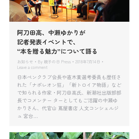
阿刀田高、中瀬ゆかりが
記者発表イベントで、
“本を贈る魅力”について語る
お知らせ
By
親子の日 Press
2018年7月14日
Leave a comment
日本ペンクラブ会長や直木賞選考委員も歴任さ
れた「ナポレオン狂」「新トロイア物語」など
で知られる作家・阿刀田高氏、新潮社出版部部
長でコメンテー ターとしてもご活躍の中瀬ゆ
かりさん、代官山 蔦屋書店 人文コンシェルジ
ュ 宮台…