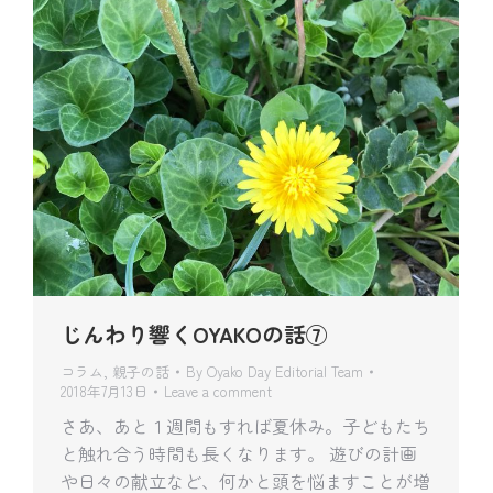
じんわり響くOYAKOの話⑦
コラム
,
親子の話
By
Oyako Day Editorial Team
2018年7月13日
Leave a comment
さあ、あと１週間もすれば夏休み。子どもたち
と触れ合う時間も長くなります。 遊びの計画
や日々の献立など、何かと頭を悩ますことが増