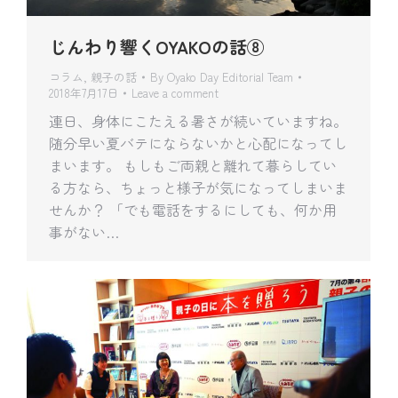
じんわり響くOYAKOの話⑧
コラム
,
親子の話
By
Oyako Day Editorial Team
2018年7月17日
Leave a comment
連日、身体にこたえる暑さが続いていますね。
随分早い夏バテにならないかと心配になってし
まいます。 もしもご両親と離れて暮らしてい
る方なら、ちょっと様子が気になってしまいま
せんか？ 「でも電話をするにしても、何か用
事がない…