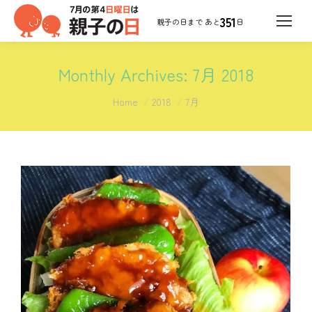
351
日
Monthly Archives:
7月 2018
You are here:
Home
2018
7月