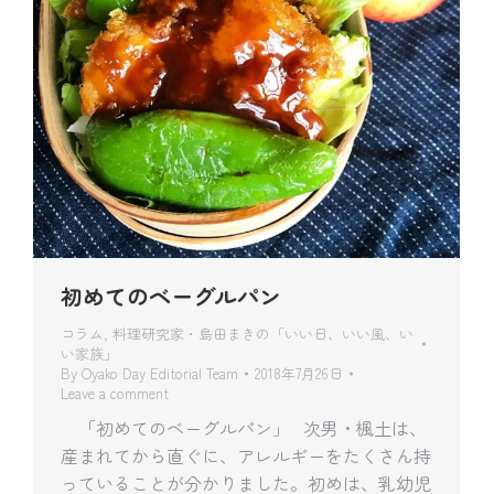
初めてのベーグルパン
コラム
,
料理研究家・島田まきの「いい日、いい風、い
い家族」
By
Oyako Day Editorial Team
2018年7月26日
Leave a comment
「初めてのベーグルパン」 次男・楓土は、
産まれてから直ぐに、アレルギーをたくさん持
っていることが分かりました。初めは、乳幼児