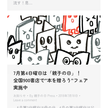
流す！思…
7月第4日曜日は「親子の日」！
全国900書店で“本を贈ろう”フェア
実施中
お知らせ
By
親子の日 Press
2018年7月18日
Leave a comment
5月第2日曜日は母の日、6月の第3日曜日は父