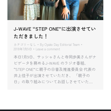
J-WAVE “STEP ONE”に出演させてい
ただきました！
カテゴリーなし
By
Oyako Day Editorial Team
2018年7月9日
Leave a comment
本日7月9日、サッシャさんと寺岡歩美さんがナ
ビゲータを務めるJ-WAVE のラジオ番組、
“STEP ONE”に親子の日普及推進委員会 代表の
井上佳子が出演させていただき、 「親子の
日」の取り組みについてお話しさせていた…