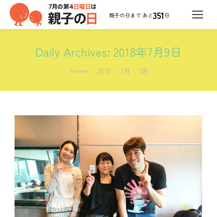
351
日
Daily Archives:
2018年7月9日
You are here:
Home
2018
7月
09