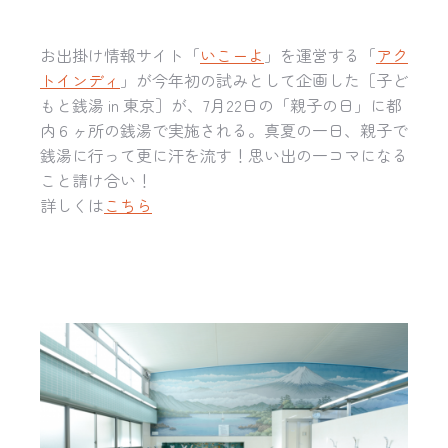
お出掛け情報サイト「
いこーよ
」を運営する「
アク
トインディ
」
が今年初の試みとして企画した［子ど
もと銭湯 in 東京］が、7月22日の「親子の日」
に都
内６ヶ所の銭湯で実施される。真夏の一日、
親子で
銭湯に行って更に汗を流す！
思い出の一コマになる
こと請け合い！
詳しくは
こちら