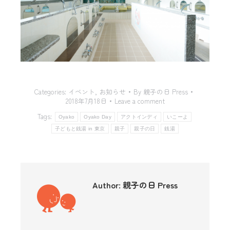
Categories:
イベント
,
お知らせ
By
親子の日 Press
2018年7月18日
Leave a comment
Tags:
Oyako
Oyako Day
アクトインディ
いこーよ
子どもと銭湯 in 東京
親子
親子の日
銭湯
Author:
親子の日 Press