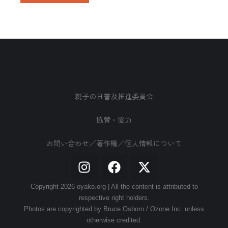
親子の日普及推進委員会
協賛・協力
お問い合わせ／著作権／個人情報について
Copyright 2026 oyako.org | All the content is attributed to
respective right holders.
Photos are copyrighted by Bruce Osborn / Ozone Inc. unless
otherwise credited.