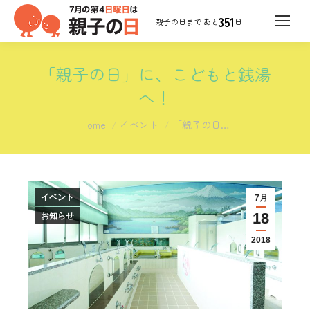
351
日
「親子の日」に、こどもと銭湯
へ！
You are here:
Home
イベント
「親子の日…
イベント
7月
18
お知らせ
2018