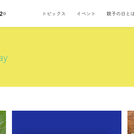
2
トピックス
イベント
親子の日と
日
ay