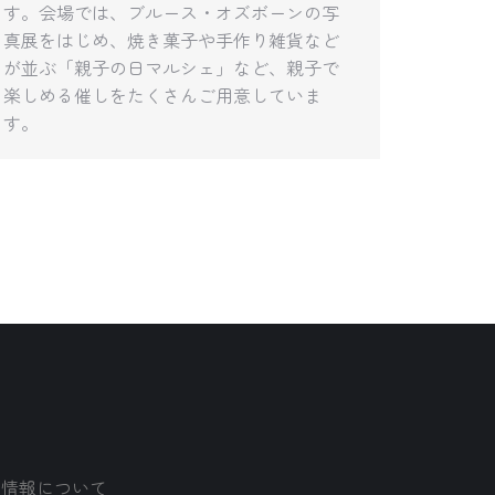
す。会場では、ブルース・オズボーンの写
真展をはじめ、焼き菓子や手作り雑貨など
が並ぶ「親子の日マルシェ」など、親子で
楽しめる催しをたくさんご用意していま
す。
人情報について