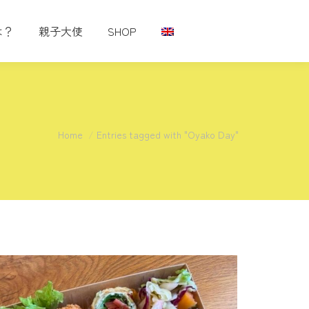
は？
親子大使
SHOP
You are here:
Home
Entries tagged with "Oyako Day"