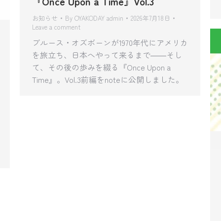
『Once Upon a Time』Vol.3
お知らせ
By
OYAKODAY admin
2026年7月18日
Leave a comment
ブルース・オズボーンが1970年代にアメリカ
を旅立ち、日本へやって来るまで――そし
て、その後の歩みを綴る『Once Upon a
Time』。Vol.3前編をnoteに公開しました。