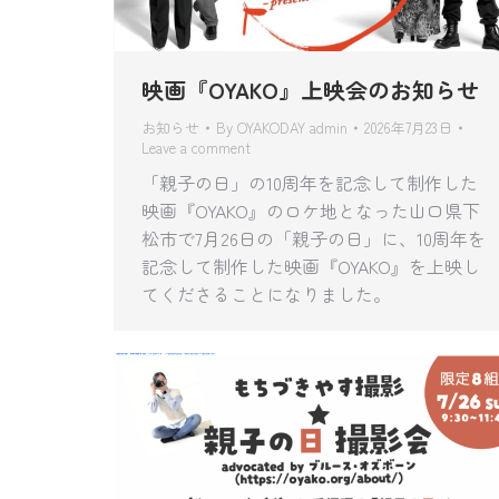
映画『OYAKO』上映会のお知らせ
お知らせ
By
OYAKODAY admin
2026年7月23日
Leave a comment
「親子の日」の10周年を記念して制作した
映画『OYAKO』のロケ地となった山口県下
松市で7月26日の「親子の日」に、10周年を
記念して制作した映画『OYAKO』を上映し
てくださることになりました。