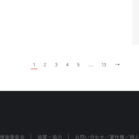
1
2
3
4
5
…
13
→
推進委員会
協賛・協力
お問い合わせ／著作権／個