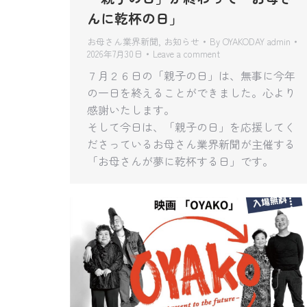
んに乾杯の日」
お母さん業界新聞
,
お知らせ
By
OYAKODAY admin
2026年7月30日
Leave a comment
７月２６日の「親子の日」は、無事に今年
の一日を終えることができました。心より
感謝いたします。
そして今日は、「親子の日」を応援してく
ださっているお母さん業界新聞が主催する
「お母さんが夢に乾杯する日」です。