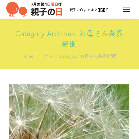
350
日
Category Archives:
お母さん業界
新聞
You are here:
Home
コラム
Category "お母さん業界新聞"