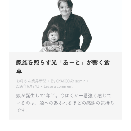
家族を照らす光「あーと」が響く食
卓
お母さん業界新聞
By
OYAKODAY admin
2026年6月27日
Leave a comment
娘が誕生して1年半。今ぼくが一番強く感じて
いるのは、娘へのあふれるほどの感謝の気持ち
です。