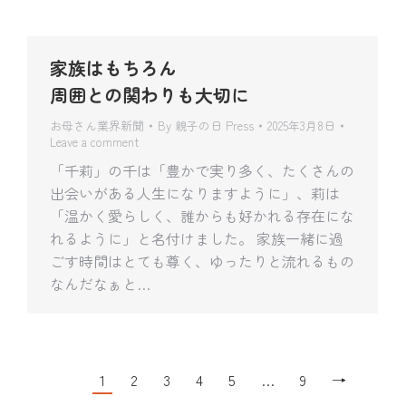
家族はもちろん
周囲との関わりも大切に
お母さん業界新聞
By
親子の日 Press
2025年3月8日
Leave a comment
「千莉」の千は「豊かで実り多く、たくさんの
出会いがある人生になりますように」、莉は
「温かく愛らしく、誰からも好かれる存在にな
れるように」と名付けました。 家族一緒に過
ごす時間はとても尊く、ゆったりと流れるもの
なんだなぁと…
1
2
3
4
5
…
9
→