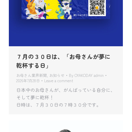
７月の３０日は、「お母さんが夢に
乾杯する日」
お母さん業界新聞
,
お知らせ
By
OYAKODAY admin
2026年7月28日
Leave a comment
日本中のお母さんが、がんばっている自分に、
そして夢に乾杯！
日時は、７月３０日の７時３０分です。