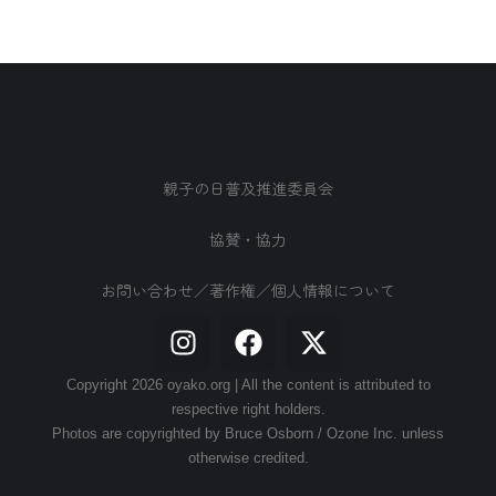
親子の日普及推進委員会
協賛・協力
お問い合わせ／著作権／個人情報について
Copyright 2026 oyako.org | All the content is attributed to
respective right holders.
Photos are copyrighted by Bruce Osborn / Ozone Inc. unless
otherwise credited.