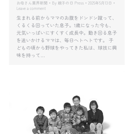
お母さん業界新聞
By
親子の日 Press
2025年5月13日
Leave a comment
生まれる前からママのお腹をドンドン蹴って、
くるくる回っていた息子。1歳になった今も、
元気いっぱいにすくすく成長中。動き回る息子
を追いかけるママは、毎日ヘトヘトです。 子
どもの頃から野球をやってきた私は、球技に興
味を持って…