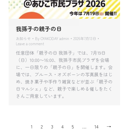
我孫子の親子の日
お知らせ
By
OYAKODAY admin
2026年7月13日
Leave a comment
任意団体「親子の日 我孫子」では、7月19日
（日）10:00〜16:00、我孫子市民プラザを会場
に、一日限りの「親子の日」を開催します。会
場では、ブルース・オズボーンの写真展をはじ
め、焼き菓子や手作り雑貨などが並ぶ「親子の
日マルシェ」など、親子で楽しめる催しをたく
さんご用意しています。
1
2
3
4
5
…
14
→