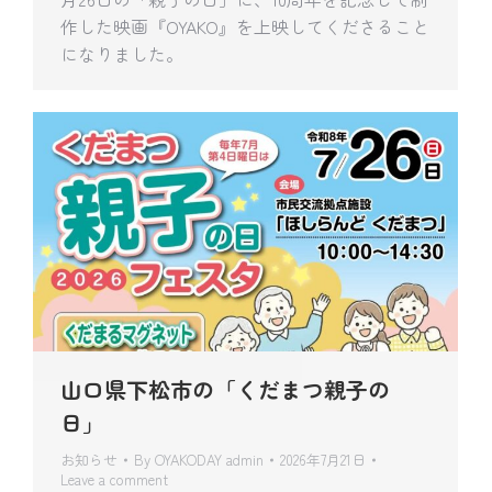
作した映画『OYAKO』を上映してくださること
になりました。
山口県下松市の「くだまつ親子の
日」
お知らせ
By
OYAKODAY admin
2026年7月21日
Leave a comment