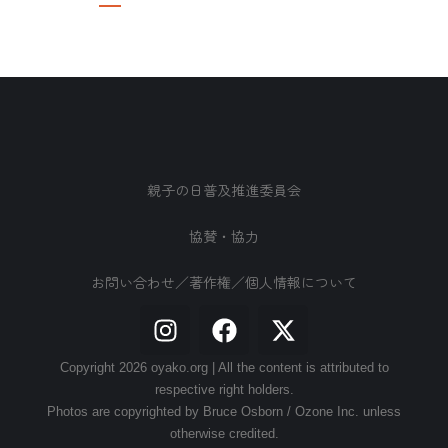
親子の日普及推進委員会
協賛・協力
お問い合わせ／著作権／個人情報について
Copyright 2026 oyako.org | All the content is attributed to
respective right holders.
Photos are copyrighted by Bruce Osborn / Ozone Inc. unless
otherwise credited.