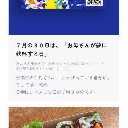
７月の３０日は、「お母さんが夢に
乾杯する日」
お母さん業界新聞
,
お知らせ
By
OYAKODAY admin
2026年7月28日
Leave a comment
日本中のお母さんが、がんばっている自分に、
そして夢に乾杯！
日時は、７月３０日の７時３０分です。