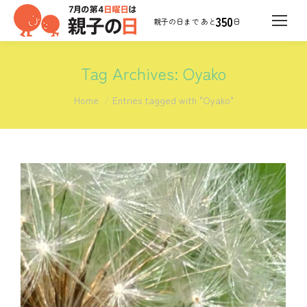
350
日
Tag Archives:
Oyako
You are here:
Home
Entries tagged with "Oyako"