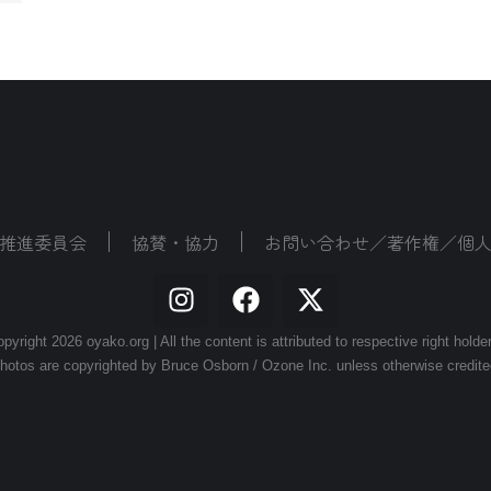
推進委員会
協賛・協力
お問い合わせ／著作権／個
pyright 2026 oyako.org | All the content is attributed to respective right holde
hotos are copyrighted by Bruce Osborn / Ozone Inc. unless otherwise credite