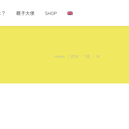
は？
親子大使
SHOP
You are here:
Home
2018
7月
14