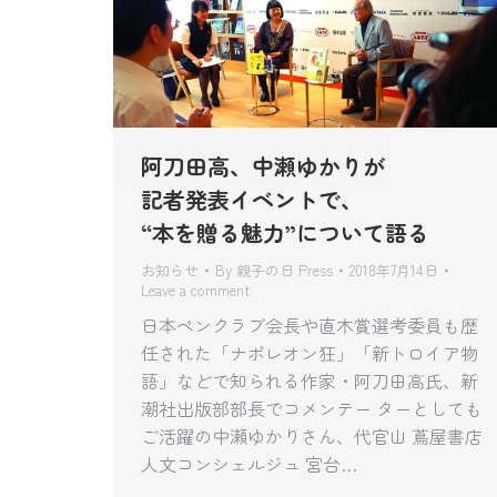
阿刀田高、中瀬ゆかりが
記者発表イベントで、
“本を贈る魅力”について語る
お知らせ
By
親子の日 Press
2018年7月14日
Leave a comment
日本ペンクラブ会長や直木賞選考委員も歴
任された「ナポレオン狂」「新トロイア物
語」などで知られる作家・阿刀田高氏、新
潮社出版部部長でコメンテー ターとしても
ご活躍の中瀬ゆかりさん、代官山 蔦屋書店
人文コンシェルジュ 宮台…