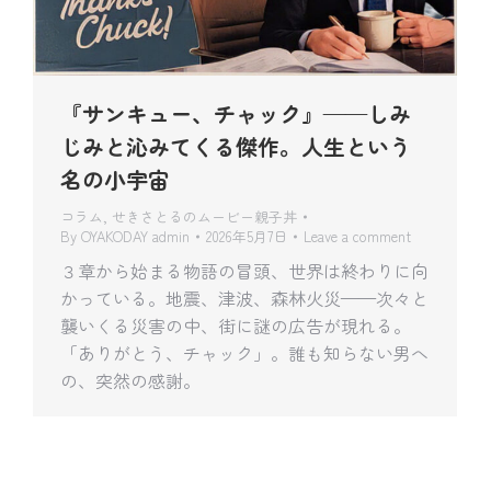
『サンキュー、チャック』——しみ
じみと沁みてくる傑作。人生という
名の小宇宙
コラム
,
せきさとるのムービー親子丼
By
OYAKODAY admin
2026年5月7日
Leave a comment
３章から始まる物語の冒頭、世界は終わりに向
かっている。地震、津波、森林火災——次々と
襲いくる災害の中、街に謎の広告が現れる。
「ありがとう、チャック」。誰も知らない男へ
の、突然の感謝。