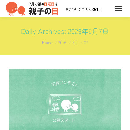
351
日
Daily Archives:
2026年5月7日
You are here:
Home
2026
5月
07