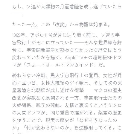
もし、ソ連が人類初の月面着陸を成し遂げていたら
——。
たった一点、この「改変」から物語は始まる。
1969年、アポロ11号が月に辿り着く前に、ソ連の宇
宙飛行士がそこに立っていた——そんな世界線を舞
台に、宇宙開発競争が終わらなかったら歴史はどう
変わっていたかを描く、Apple TV+の超弩級SFドラ
マが「フォー・オール・マンカインド」だ。
終わらない冷戦、黒人宇宙飛行士の登用、女性が月
面に立つ日、女性大統領のゲイ発言、そして初の火
星着陸を北朝鮮が成し遂げる衝撃——マクロの歴史
改変が容赦なく展開される一方、宇宙飛行士たちの
夫婦関係、親子の確執、友情と裏切りというミクロ
の人間ドラマが、同じ重量で描かれる。架空の歴史
を使うことで、現実の歴史が「なぜそうなったの
か」「何が変わらないのか」を逆照射してくる。こ