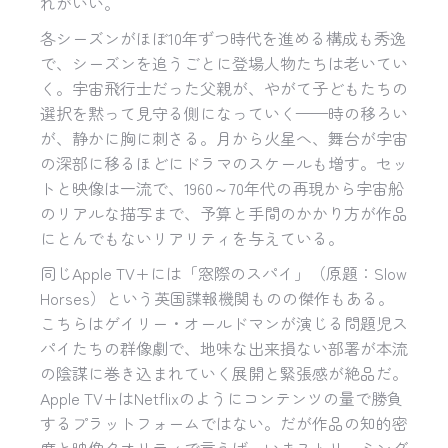
れがいい。
各シーズンがほぼ10年ずつ時代を進める構成も秀逸
で、シーズンを追うごとに登場人物たちは老いてい
く。宇宙飛行士だった父親が、やがて子どもたちの
選択を黙って見守る側になっていく——時の移ろい
が、静かに胸に刺さる。月から火星へ、舞台が宇宙
の深部に移るほどにドラマのスケールも増す。セッ
トと映像は一流で、1960～70年代の再現から宇宙船
のリアルな描写まで、予算と手間のかかり方が作品
にとんでもないリアリティを与えている。
同じApple TV+には「窓際のスパイ」（原題：Slow
Horses）という英国諜報機関ものの傑作もある。
こちらはゲイリー・オールドマンが演じる問題児ス
パイたちの群像劇で、地味な出来損ない部署が本流
の陰謀に巻き込まれていく展開と緊張感が絶品だ。
Apple TV+はNetflixのようにコンテンツの量で勝負
するプラットフォームではない。だが作品の知的密
度と映像クオリティで言えば、いまストリーミング