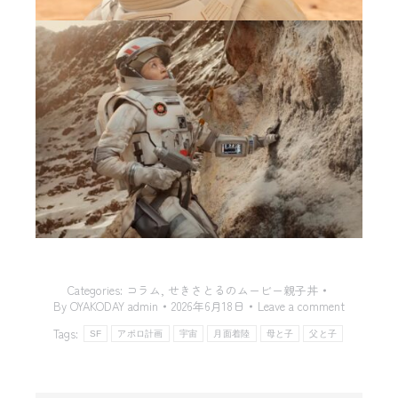
Categories:
コラム
,
せきさとるのムービー親子丼
By
OYAKODAY admin
2026年6月18日
Leave a comment
Tags:
SF
アポロ計画
宇宙
月面着陸
母と子
父と子