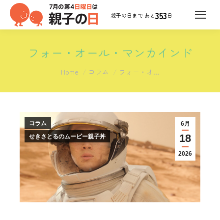
353
日
フォー・オール・マンカインド
You are here:
Home
コラム
フォー・オ…
コラム
6月
18
せきさとるのムービー親子丼
2026