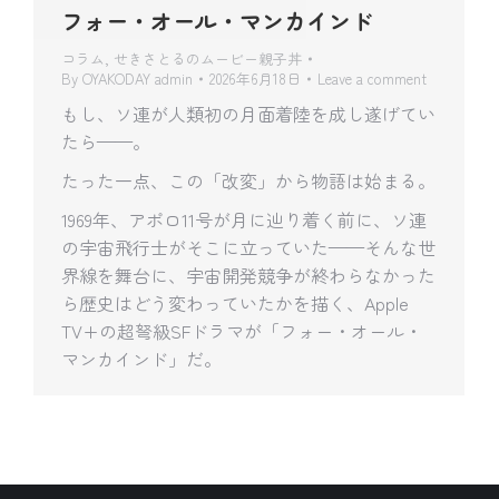
フォー・オール・マンカインド
コラム
,
せきさとるのムービー親子丼
By
OYAKODAY admin
2026年6月18日
Leave a comment
もし、ソ連が人類初の月面着陸を成し遂げてい
たら——。
たった一点、この「改変」から物語は始まる。
1969年、アポロ11号が月に辿り着く前に、ソ連
の宇宙飛行士がそこに立っていた——そんな世
界線を舞台に、宇宙開発競争が終わらなかった
ら歴史はどう変わっていたかを描く、Apple
TV+の超弩級SFドラマが「フォー・オール・
マンカインド」だ。