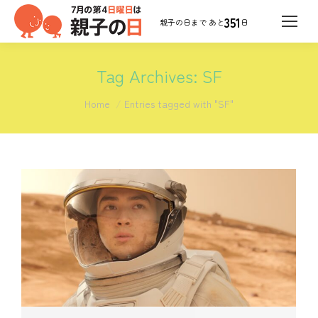
351
日
Tag Archives:
SF
You are here:
Home
Entries tagged with "SF"