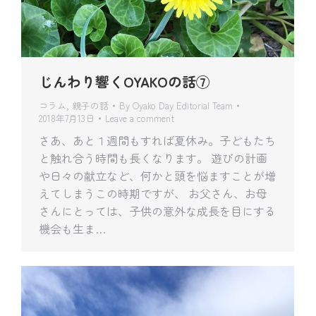
じんわり響くOYAKOの話⑦
コラム
,
親子の話
By
Oyako Day Editorial Team
2018年7月13日
Leave a comment
さあ、あと１週間もすれば夏休み。子どもたち
と触れ合う時間も長くなります。 遊びの計画
や日々の献立など、何かと頭を悩ますことが増
えてしまうこの時期ですが、 お父さん、お母
さんにとっては、子供の意外な成長を目にする
機会も生ま…