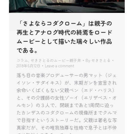
「さよならコダクローム」は親子の
再生とアナログ時代の終焉をロード
ムービーとして描いた瑞々しい作品
である。
コラム
,
せきさとるのムービー親子丼
By
せきさとる
2018年6月12日
Leave a comment
落ち目の音楽プロデューサーの男マット（ジェ
イソン・サダイキス）が、末期ガンを宣言され
余命いくばくもない父親ベン（エド・ハリス）
と、その介護師の女性ゾーイ（エリザベス・オ
ルセン）の３人で、閉鎖まであと1周間に迫っ
たカンザスのコダクロームの現像所までクルマ
で目指すというストーリーだ。父親は著名な写
真家だが、その唯我独尊な性格で息子とは不仲