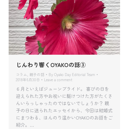
じんわり響くOYAKOの話③
コラム
,
親子の話
By
Oyako Day Editorial Team
2018年6月30日
Leave a comment
６月といえばジューンブライド。 喜びの日を
迎えられた方やお祝いに駆けつけた方がたくさ
んいらっしゃったのではないでしょうか？ 親
子の日に送られたエッセイから、今回は結婚式
にまつわる、ほんのり温かいOYAKOのお話をご
紹介。…