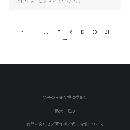
で10年以上口をきいていない…
←
1
…
17
18
19
20
21
→
親子の日普及推進委員会
協賛・協力
お問い合わせ／著作権／個人情報について