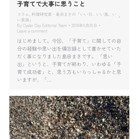
子育てで大事に思うこと
コラム
,
料理研究家・島田まきの「いい日、いい風、い
い家族」
By
Oyako Day Editorial Team
2018年6月26日
Leave a comment
はじめまして。今回、「子育て」に関しての自
分の経験や思い出を備忘録として書かせていた
だく事になりました島田まきです。 「思い
出」というと、子育てが終わり、いわゆる「子
育て成功者」と、思う方もいらっしゃるかと思
いますが、「…