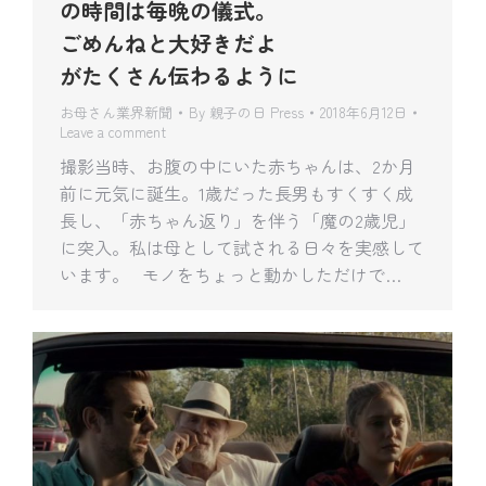
の時間は毎晩の儀式。
ごめんねと大好きだよ
がたくさん伝わるように
お母さん業界新聞
By
親子の日 Press
2018年6月12日
Leave a comment
撮影当時、お腹の中にいた赤ちゃんは、2か月
前に元気に誕生。1歳だった長男もすくすく成
長し、「赤ちゃん返り」を伴う「魔の2歳児」
に突入。私は母として試される日々を実感して
います。 モノをちょっと動かしただけで…