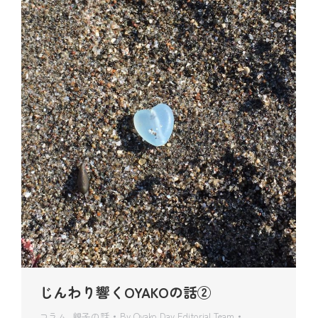
じんわり響くOYAKOの話②
コラム
,
親子の話
By
Oyako Day Editorial Team