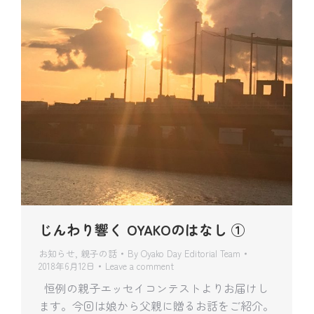
じんわり響く OYAKOのはなし ①
お知らせ
,
親子の話
By
Oyako Day Editorial Team
2018年6月12日
Leave a comment
恒例の親子エッセイコンテストよりお届けし
ます。今回は娘から父親に贈るお話をご紹介。