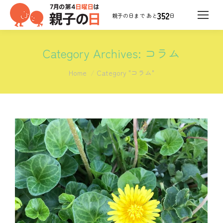
352
日
Category Archives:
コラム
You are here:
Home
Category "コラム"