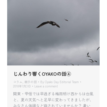
じんわり響くOYAKOの話④
コラム
,
親子の話
By
Oyako Day Editorial Team
2018年7月3日
Leave a comment
関東・甲信では早過ぎる梅雨明け西からは台風
と、夏の天気へと足早に変わってきましたが、
みなさん体調など崩されていませんか？ 暑い