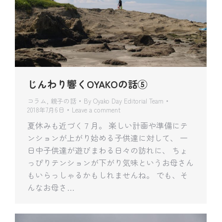
じんわり響くOYAKOの話⑤
コラム
,
親子の話
By
Oyako Day Editorial Team
2018年7月6日
Leave a comment
夏休みも近づく７月。 楽しい計画や準備にテ
ンションが上がり始める子供達に対して、 一
日中子供達が遊びまわる日々の訪れに、 ちょ
っぴりテンションが下がり気味というお母さん
もいらっしゃるかもしれませんね。 でも、そ
んなお母さ…