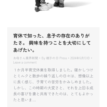
育休で知った、息子の存在のありが
たさ。 興味を持つことを大切にして
あげたい。
お母さん業界新聞
By
親子の日 Press
2024年6月13日
Leave a comment
１か月半育児休業を取得しました。寝かしつけ
とミルクと散歩の繰り返しの日々は、想像以上
に長く感じ、子育ての苦労をかみしめました。
しかし、この時期の大変さと、それを上回る成
長の喜びを妻と共有できたのは、とてもよかっ
たと思いま…