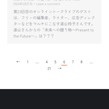
2024年5月21日
Leave a comment
第23回目のオンライントークライブのゲスト
は、フリーの編集者、ライター、広告ディレク
ターなどをマルチにこなす湯山玲子さんです。
湯山さんからの「未来への贈り物〜Present to
the Future〜」は？？？
←
1
…
4
5
6
7
8
…
21
→