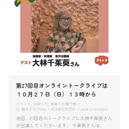
第27回目オンライントークライブは
１０月２７日（日）１３時から
イベント
,
お知らせ
,
未来への贈り物
By
親子の日 Press
2024年10月22日
Leave a comment
次回、27回目のトークライブに大林千茱萸さん
が出演してくださいます。 千茱萸さんは、