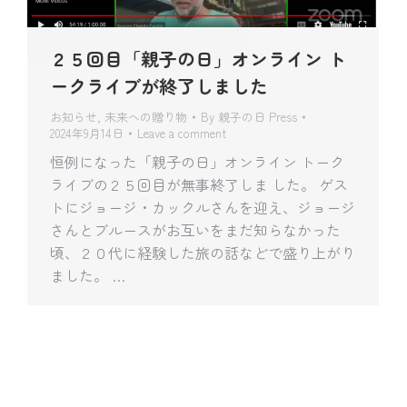
２５回目「親子の日」オンライン ト
ークライブが終了しました
お知らせ
,
未来への贈り物
By
親子の日 Press
2024年9月14日
Leave a comment
恒例になった「親子の日」オンライン トーク
ライブの２５回目が無事終了しま した。 ゲス
トにジョージ・カックルさんを迎え、ジョージ
さんとブルースがお互いをまだ知らなかった
頃、２０代に経験した旅の話などで盛り上がり
ました。 …