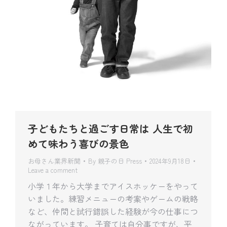
子どもたちと過ごす日常は 人生で初
めて味わう喜びの景色
お母さん業界新聞
By
親子の日 Press
2024年9月18日
Leave a comment
小学１年から大学までアイスホッケーをやって
いました。練習メニューの考案やゲームの戦略
など、仲間と試行錯誤した経験が今の仕事につ
ながっています。 子育ては自分事ですが、平