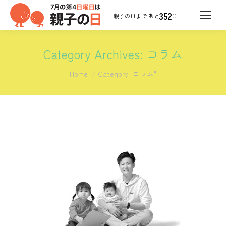
352
日
Category Archives:
コラム
You are here:
Home
Category "コラム"