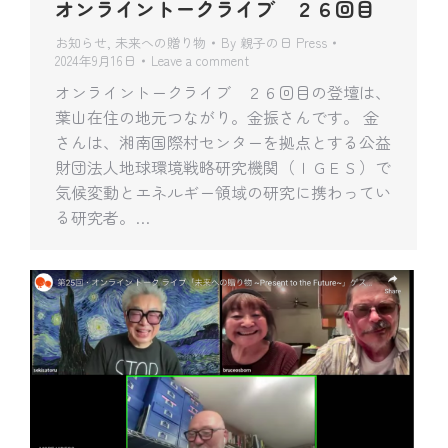
オンライントークライブ ２６回目
お知らせ
,
未来への贈り物
By
親子の日 Press
2024年9月16日
Leave a comment
オンライントークライブ ２６回目の登壇は、
葉山在住の地元つながり。金振さんです。 金
さんは、湘南国際村センターを拠点とする公益
財団法人地球環境戦略研究機関（ＩＧＥＳ）で
気候変動とエネルギー領域の研究に携わってい
る研究者。…