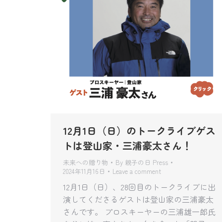
12月1日（日）のトークライブゲス
トは登山家・三浦豪太さん！
未来への贈り物
By
親子の日 Press
2024年11月16日
Leave a comment
12月1日（日）、28回目のトークライブに出
演してくださるゲストは登山家の三浦豪太
さんです。 プロスキーヤーの三浦雄一郎氏