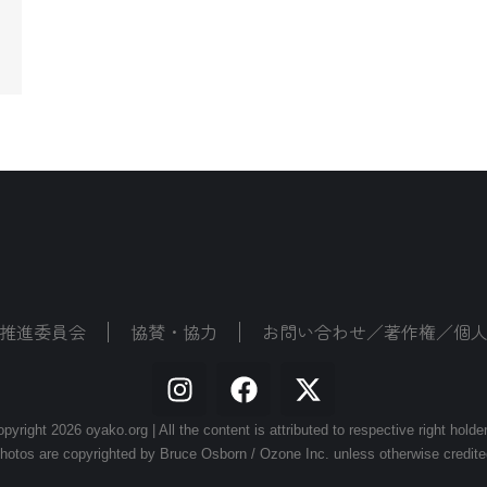
推進委員会
協賛・協力
お問い合わせ／著作権／個
pyright 2026 oyako.org | All the content is attributed to respective right holde
hotos are copyrighted by Bruce Osborn / Ozone Inc. unless otherwise credite