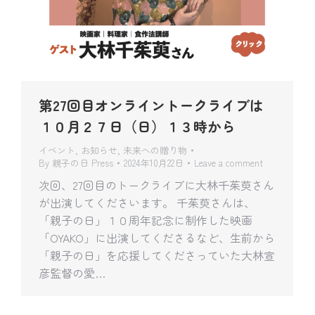
第27回目オンライントークライブは
１０月２７日（日）１３時から
イベント
,
お知らせ
,
未来への贈り物
By
親子の日 Press
2024年10月22日
Leave a comment
次回、27回目のトークライブに大林千茱萸さん
が出演してくださいます。 千茱萸さんは、
「親子の日」１０周年記念に制作した映画
「OYAKO」に出演してくださるなど、生前から
「親子の日」を応援してくださっていた大林宣
彦監督の愛…