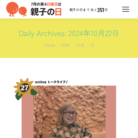
351
日
Daily Archives:
2024年10月22日
You are here:
Home
2024
10月
22