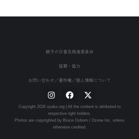
親子の日普及推進委員会
協賛・協力
お問い合わせ／著作権／個人情報について
Copyright 2026 oyako.org | All the content is attributed to
respective right holders.
Photos are copyrighted by Bruce Osborn / Ozone Inc. unless
otherwise credited.