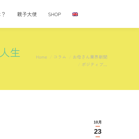
は？
親子大使
SHOP
人生
You are here:
Home
コラム
お母さん業界新聞
ポジティブ…
10月
23