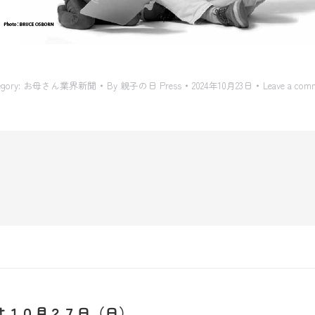
egory:
お母さん業界新聞
By
親子の日 Press
2024年10月23日
Leave a com
は１０月２７日（日）