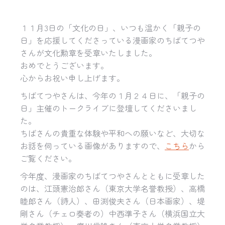
１１月3日の「文化の日」、いつも温かく「親子の
日」
を応援してくださっている漫画家のちばてつや
さんが文化勲章を受
章いたしました。
おめでとうございます。
心からお祝い申し上げます。
ちばてつやさんは、今年の１月２４日に、「親子の
日」
主催のトークライブに登壇してくださいまし
た。
ちばさんの貴重な体験や平和への願いなど、
大切な
お話を伺っている画像がありますので、
こちら
から
ご覧ください。
今年度、漫画家のちばてつやさんとともに受章した
のは、
江頭憲治郎さん（東京大学名誉教授）、高橋
睦郎さん（詩人）、田渕俊夫さん（日本画家）、堤
剛さん（チェロ奏者の）中西準子さん（横浜国立大