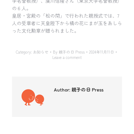
学名誉教授）、廣川信隆さん（
東京大学名誉教授）
の６人。
皇居・宮殿の「松の間」で行われた親授式では、
7
人の受章者に天皇陛下から橘の花にまが玉をあしら
った文化勲章
が贈られました。
Category:
お知らせ
By
親子の日 Press
2024年11月11日
Leave a comment
Author:
親子の日 Press