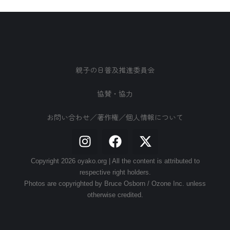
親子の日普及推進委員会
協賛・協力
お問い合わせ／著作権／個人情報について
Copyright 2026 oyako.org | All the content is attributed to
respective right holders.
Photos are copyrighted by Bruce Osborn / Ozone Inc. unless
otherwise credited.