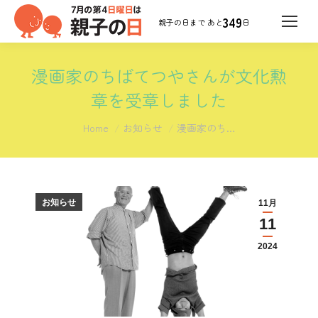
349
日
漫画家のちばてつやさんが文化勲
章を受章しました
You are here:
Home
お知らせ
漫画家のち…
お知らせ
11月
11
2024