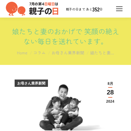
352
日
娘たちと妻のおかげで 笑顔の絶え
ない毎日を送れています。
You are here:
Home
コラム
お母さん業界新聞
娘たちと妻…
お母さん業界新聞
8月
28
2024