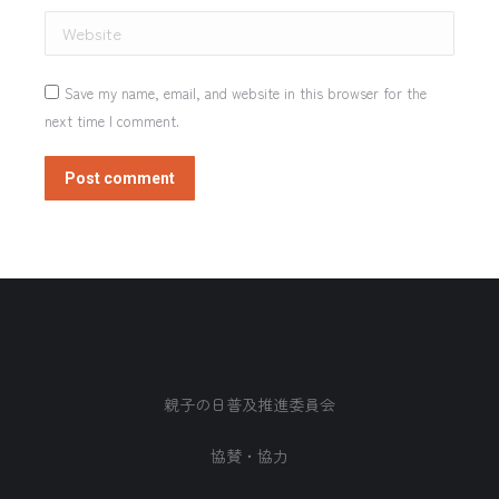
Website
Save my name, email, and website in this browser for the
next time I comment.
Post comment
親子の日普及推進委員会
協賛・協力