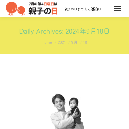
350
日
Daily Archives:
2024年9月18日
You are here:
Home
2024
9月
18