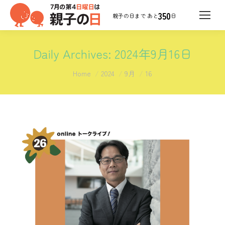
350
日
Daily Archives:
2024年9月16日
You are here:
Home
2024
9月
16