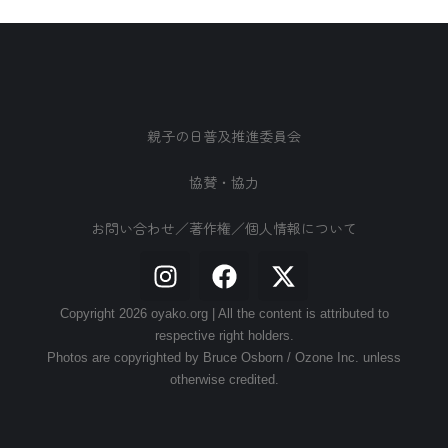
親子の日普及推進委員会
協賛・協力
お問い合わせ／著作権／個人情報について
Copyright 2026 oyako.org | All the content is attributed to
respective right holders.
Photos are copyrighted by Bruce Osborn / Ozone Inc. unless
otherwise credited.