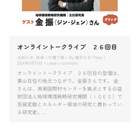
オンライントークライブ ２６回目
お知らせ
,
未来への贈り物
By
親子の日 Press
2024年9月16日
Leave a comment
オンライントークライブ ２６回目の登壇は、
葉山在住の地元つながり。金振さんです。 金
さんは、湘南国際村センターを拠点とする公益
財団法人地球環境戦略研究機関（ＩＧＥＳ）で
気候変動とエネルギー領域の研究に携わってい
る研究者。…