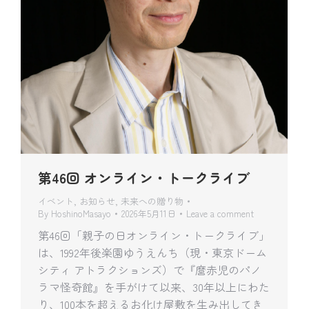
第46回 オンライン・トークライブ
イベント
,
お知らせ
,
未来への贈り物
By
HoshinoMasayo
2026年5月11日
Leave a comment
第46回「親子の日オンライン・トークライブ」
は、1992年後楽園ゆうえんち（現・東京ドーム
シティ アトラクションズ）で『麿赤児のパノ
ラマ怪奇館』を手がけて以来、30年以上にわた
り、100本を超えるお化け屋敷を生み出してき