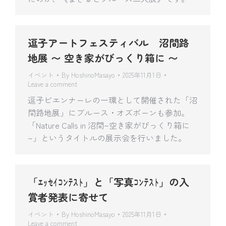
逗子アートフェスティバル 沼間路
地展 〜 空き家がびっくり箱に 〜
イベント
By
HoshinoMasayo
2025年11月1日
Leave a comment
逗子ビエンナーレの一環として開催された「沼
間路地展」にブルース・オズボーンも参加。
「Nature Calls in 沼間~空き家がびっくり箱に
~」というタイトルの展示会を行いました。
「ｴｯｾｲｺﾝﾃｽﾄ」と「写真ｺﾝﾃｽﾄ」の入
賞者発表に寄せて
イベント
By
HoshinoMasayo
2025年11月1日
Leave a comment