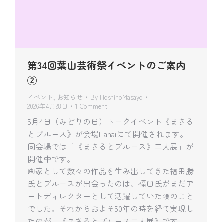
第34回葉山芸術祭イベントのご案内
②
イベント
,
お知らせ
By
HoshinoMasayo
2026年4月28日
1 Comment
5月4日（みどりの日）トークイベント《まさる
とブルース》が会場Lanaiにて開催されます。
同会場では「《まさるとブルース》二人展」が
開催中です。
画家として数々の作品を生み出してきた福田勝
氏とブルースが出会ったのは、福田氏がまだア
ートディレクターとして活躍していた頃のこと
でした。それからおよそ50年の時を経て実現し
たのが、《まさるとブルース二人展》です。