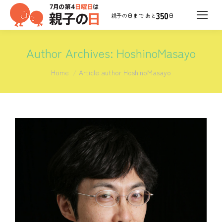
350
日
Author Archives:
HoshinoMasayo
You are here:
Home
Article author HoshinoMasayo