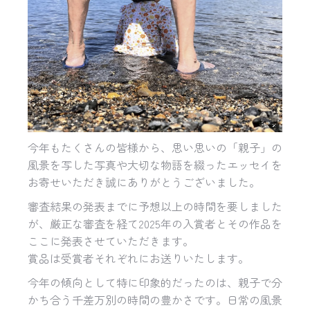
今年もたくさんの皆様から、思い思いの「親子」
の
風景を写した写真や大切な物語を綴ったエッセイを
お寄せいただき誠にありがとうございました。
審査結果の発表までに予想以上の時間を要しました
が、
厳正な審査を経て2025年の入賞者とその作品を
ここに発表さ
せていただきます。
賞品は受賞者それぞれにお送りいたします。
今年の傾向として特に印象的だったのは、
親子で分
かち合う千差万別の時間の豊かさです。
日常の風景