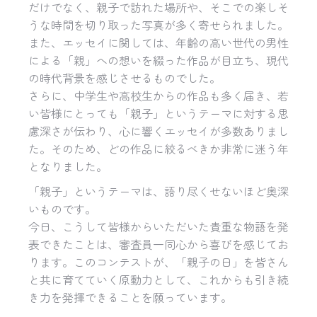
だけでなく、親子で訪れた場所や、
そこでの楽しそ
うな時間を切り取った写真が多く寄せられました。
また、エッセイに関しては、年齢の高い世代の男性
による「親」
への想いを綴った作品が目立ち、
現代
の時代背景を感じさせるものでした。
さらに、中学生や高校生からの作品も多く届き、
若
い皆様にとっても「親子」
というテーマに対する思
慮深さが伝わり、
心に響くエッセイが多数ありまし
た。そのため、
どの作品に絞るべきか非常に迷う年
となりました。
「親子」というテーマは、語り尽くせないほど奥深
いものです。
今日、
こうして皆様からいただいた貴重な物語を発
表できたことは、
審査員一同心から喜びを感じてお
ります。このコンテストが、「
親子の日」を皆さん
と共に育てていく原動力として、
これからも引き続
き力を発揮できることを願っています。