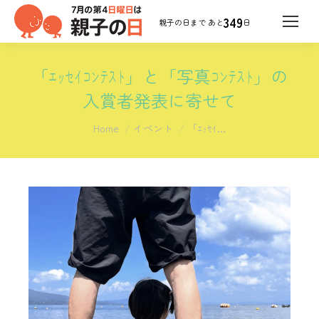
349
日
「ｴｯｾｲｺﾝﾃｽﾄ」と「写真ｺﾝﾃｽﾄ」の
入賞者発表に寄せて
You are here:
Home
イベント
「ｴｯｾｲ…