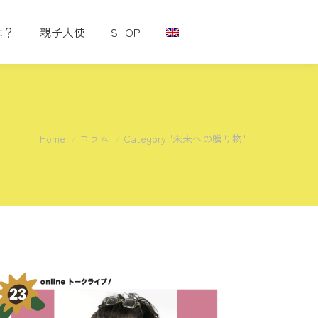
は？
親子大使
SHOP
You are here:
Home
コラム
Category "未来への贈り物"