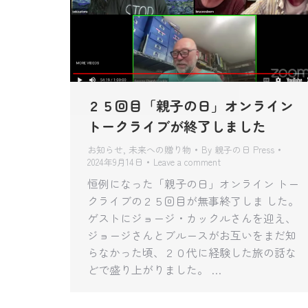
２５回目「親子の日」オンライン
トークライブが終了しました
お知らせ
,
未来への贈り物
By
親子の日 Press
2024年9月14日
Leave a comment
恒例になった「親子の日」オンライン トー
クライブの２５回目が無事終了しま した。
ゲストにジョージ・カックルさんを迎え、
ジョージさんとブルースがお互いをまだ知
らなかった頃、２０代に経験した旅の話な
どで盛り上がりました。 …