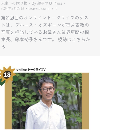
未来への贈り物
By
親子の日 Press
2024年3月25日
Leave a comment
第21回目のオンライントークライブのゲス
トは、ブルース・オズボーンが毎月表紙の
写真を担当しているお母さん業界新聞の編
集長、藤本裕子さんです。 視聴はこちらか
ら