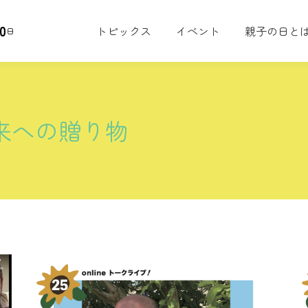
0
トピックス
イベント
親子の日と
日
来への贈り物