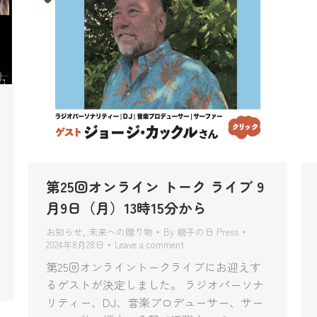
第25回オンライン トーク ライブ 9
月9日（月）13時15分から
お知らせ
,
未来への贈り物
By
親子の日 Press
2024年8月28日
Leave a comment
第25回オンライントークライブにお迎えす
るゲストが決定しました。 ラジオパーソナ
リティー、DJ、音楽プロデューサー、サー