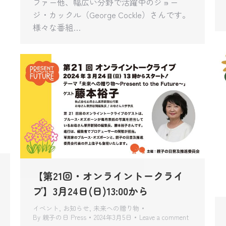
ファー他、幅広い分野で活躍中のジョー
ジ・カックル（George Cockle）さんです。
様々な番組…
【第21回・オンライントークライ
ブ】3月24日(日)13:00から
イベント
,
お知らせ
,
未来への贈り物
By
親子の日 Press
2024年3月5日
Leave a comment