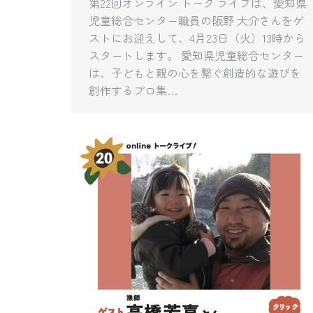
第22回オンライン トーク ライブは、愛知県
児童総合センター職員の阪野 大介さんをゲ
ストにお迎えして、4月23日（火）13時から
スタートします。 愛知県児童総合センター
は、子どもと親の心を繋ぐ創造的な遊びを
創作するプロ集…