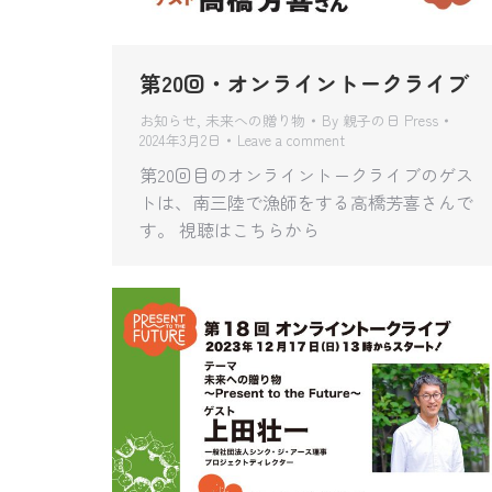
第20回・オンライントークライブ
お知らせ
,
未来への贈り物
By
親子の日 Press
2024年3月2日
Leave a comment
第20回目のオンライントークライブのゲス
トは、南三陸で漁師をする高橋芳喜さんで
す。 視聴はこちらから