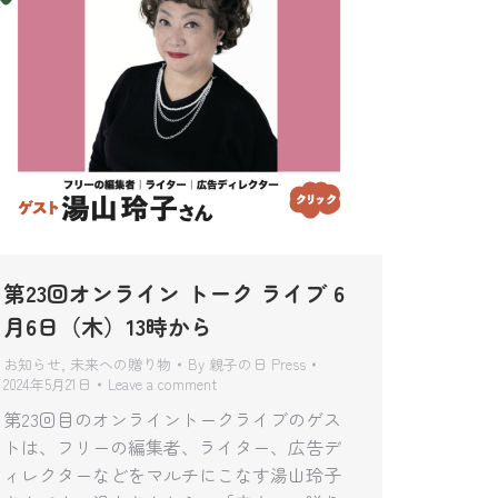
第23回オンライン トーク ライブ 6
月6日（木）13時から
お知らせ
,
未来への贈り物
By
親子の日 Press
2024年5月21日
Leave a comment
第23回目のオンライントークライブのゲス
トは、フリーの編集者、ライター、広告デ
ィレクターなどをマルチにこなす湯山玲子