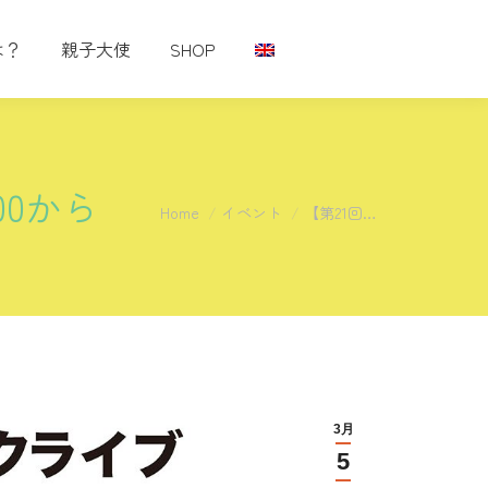
は？
親子大使
SHOP
00から
You are here:
Home
イベント
【第21回…
3月
5