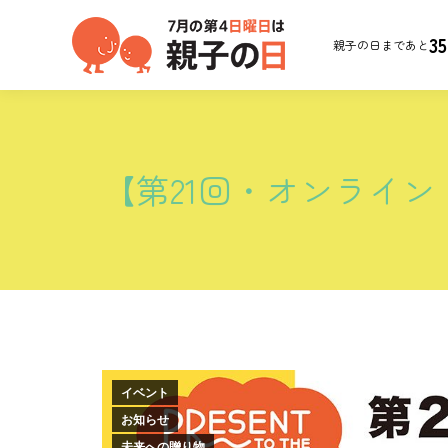
35
親子の日まであと
【第21回・オンライント
イベント
お知らせ
未来への贈り物