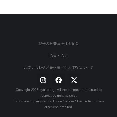
親子の日普及推進委員会
協賛・協力
お問い合わせ／著作権／個人情報について
Copyright 2026 oyako.org | All the content is attributed to
respective right holders.
Photos are copyrighted by Bruce Osborn / Ozone Inc. unless
otherwise credited.