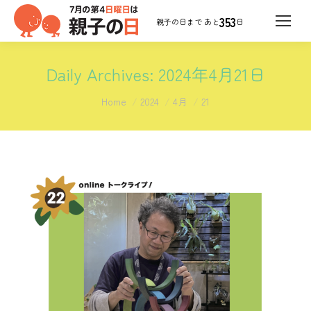
353
日
Daily Archives:
2024年4月21日
You are here:
Home
2024
4月
21