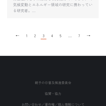
気候変動とエネルギー領域の研究に携わってい
る研究者。…
←
1
2
3
4
5
…
7
→
親子の日普及推進委員会
協賛・協力
お問い合わせ／著作権／個人情報について