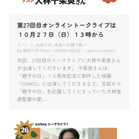
第27回目オンライントークライブは
１０月２７日（日）１３時から
イベント
,
お知らせ
,
未来への贈り物
By
親子の日 Press
2024年10月22日
Leave a comment
次回、27回目のトークライブに大林千茱萸さん
が出演してくださいます。 千茱萸さんは、
「親子の日」１０周年記念に制作した映画
「OYAKO」に出演してくださるなど、生前から
「親子の日」を応援してくださっていた大林宣
彦監督の愛…