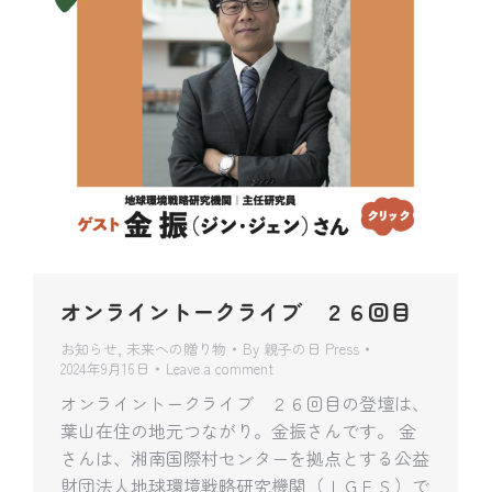
オンライントークライブ ２６回目
お知らせ
,
未来への贈り物
By
親子の日 Press
2024年9月16日
Leave a comment
オンライントークライブ ２６回目の登壇は、
葉山在住の地元つながり。金振さんです。 金
さんは、湘南国際村センターを拠点とする公益
財団法人地球環境戦略研究機関（ＩＧＥＳ）で