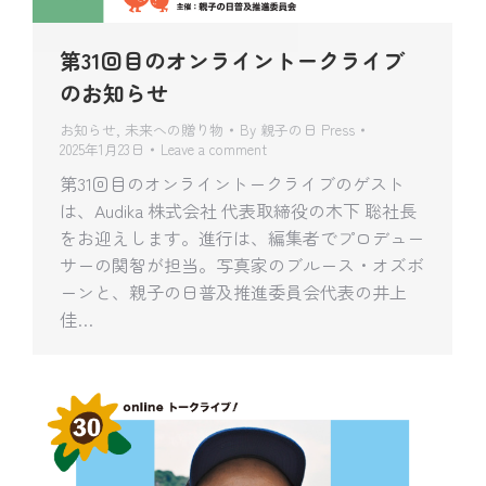
第31回目のオンライントークライブ
のお知らせ
お知らせ
,
未来への贈り物
By
親子の日 Press
2025年1月23日
Leave a comment
第31回目のオンライントークライブのゲスト
は、Audika 株式会社 代表取締役の木下 聡社長
をお迎えします。進行は、編集者でプロデュー
サーの関智が担当。写真家のブルース・オズボ
ーンと、親子の日普及推進委員会代表の井上
佳…