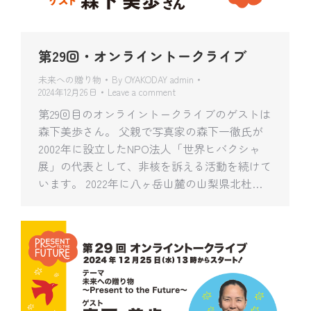
第29回・オンライントークライブ
未来への贈り物
By
OYAKODAY admin
2024年12月26日
Leave a comment
第29回目のオンライントークライブのゲストは
森下美歩さん。 父親で写真家の森下一徹氏が
2002年に設立したNPO法人「世界ヒバクシャ
展」の代表として、非核を訴える活動を続けて
います。 2022年に八ヶ岳山麓の山梨県北杜…