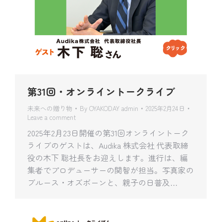
第31回・オンライントークライブ
未来への贈り物
By
OYAKODAY admin
2025年2月24日
Leave a comment
2025年2月23日開催の第31回オンライントーク
ライブのゲストは、Audika 株式会社 代表取締
役の木下 聡社長をお迎えします。進行は、編
集者でプロデューサーの関智が担当。写真家の
ブルース・オズボーンと、親子の日普及…