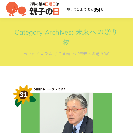
351
日
Category Archives:
未来への贈り
物
You are here:
Home
コラム
Category "未来への贈り物"