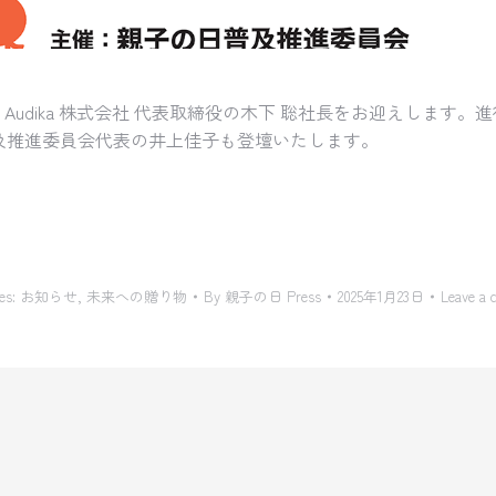
Audika 株式会社 代表取締役の木下 聡社長をお迎えします
及推進委員会代表の井上佳子も登壇いたします。
es:
お知らせ
,
未来への贈り物
By
親子の日 Press
2025年1月23日
Leave a