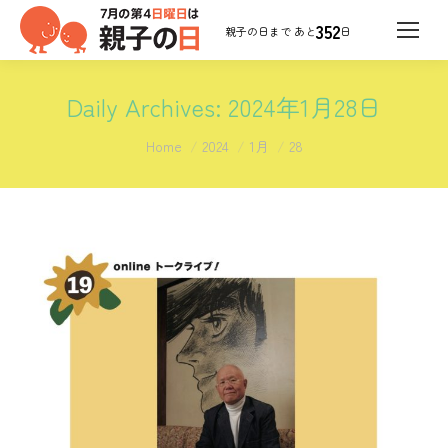
352
日
Daily Archives:
2024年1月28日
You are here:
Home
2024
1月
28