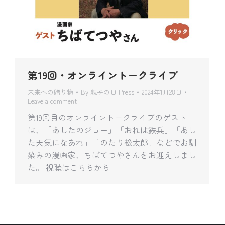
第19回・オンライントークライブ
未来への贈り物
By
親子の日 Press
2024年1月28日
Leave a comment
第19回目のオンライントークライブのゲスト
は、「あしたのジョー」「おれは鉄兵」「あし
た天気になあれ」「のたり松太郎」などでお馴
染みの漫画家、ちばてつやさんをお迎えしまし
た。 視聴はこちらから