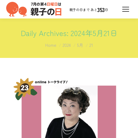
353
日
Daily Archives:
2024年5月21日
You are here:
Home
2024
5月
21