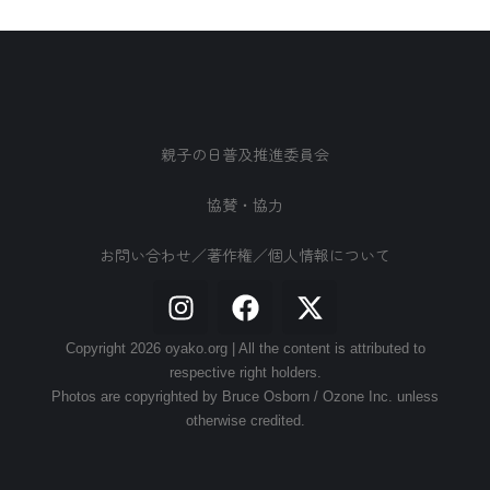
親子の日普及推進委員会
協賛・協力
お問い合わせ／著作権／個人情報について
Copyright 2026 oyako.org | All the content is attributed to
respective right holders.
Photos are copyrighted by Bruce Osborn / Ozone Inc. unless
otherwise credited.