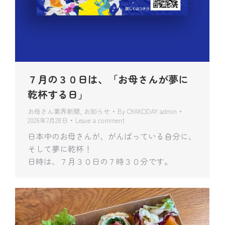
７月の３０日は、「お母さんが夢に
乾杯する日」
お母さん業界新聞
,
お知らせ
By
OYAKODAY admin
2026年7月28日
Leave a comment
日本中のお母さんが、がんばっている自分に、
そして夢に乾杯！
日時は、７月３０日の７時３０分です。