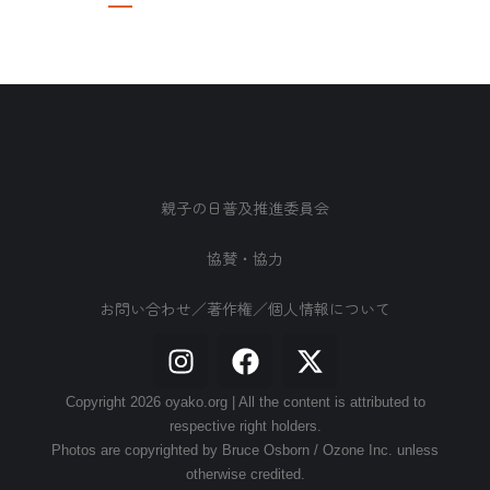
親子の日普及推進委員会
協賛・協力
お問い合わせ／著作権／個人情報について
Copyright 2026 oyako.org | All the content is attributed to
respective right holders.
Photos are copyrighted by Bruce Osborn / Ozone Inc. unless
otherwise credited.