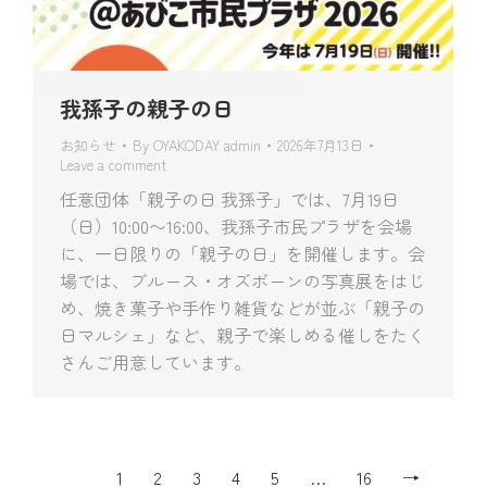
我孫子の親子の日
お知らせ
By
OYAKODAY admin
2026年7月13日
Leave a comment
任意団体「親子の日 我孫子」では、7月19日
（日）10:00〜16:00、我孫子市民プラザを会場
に、一日限りの「親子の日」を開催します。会
場では、ブルース・オズボーンの写真展をはじ
め、焼き菓子や手作り雑貨などが並ぶ「親子の
日マルシェ」など、親子で楽しめる催しをたく
さんご用意しています。
1
2
3
4
5
…
16
→