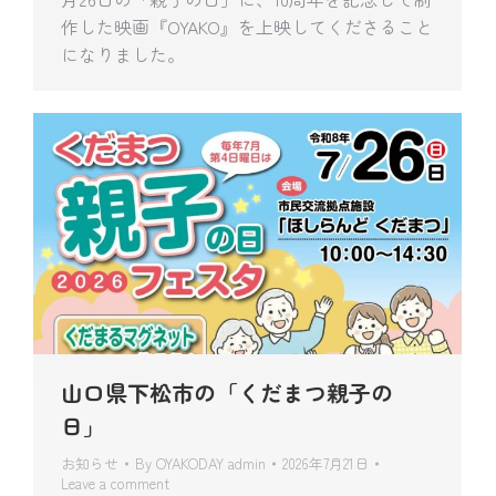
作した映画『OYAKO』を上映してくださること
になりました。
山口県下松市の「くだまつ親子の
日」
お知らせ
By
OYAKODAY admin
2026年7月21日
Leave a comment