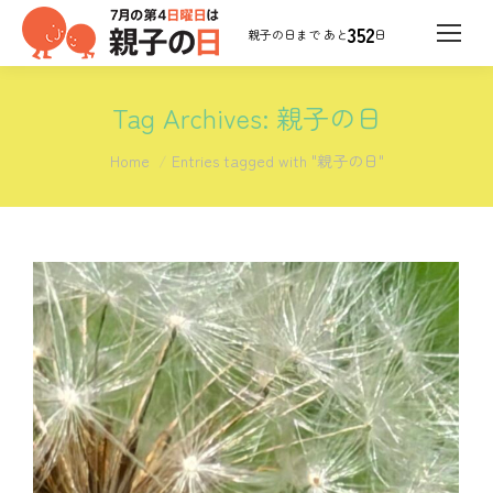
352
日
Tag Archives:
親子の日
You are here:
Home
Entries tagged with "親子の日"