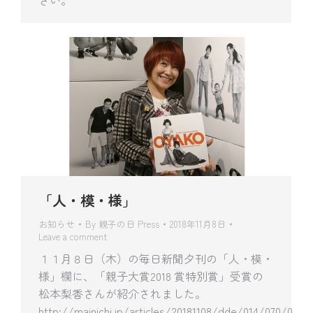
「人・模・様」
お知らせ
By
親子の日 Press
2018年11月8日
Leave a comment
１１月８日（木）の毎日新聞夕刊の「人・模・
様」欄に、「親子大賞2018 賞特別賞」受賞の
松本梨香さんが紹介されました。
http://mainichi.jp/articles/20181108/dde/014/070/0…