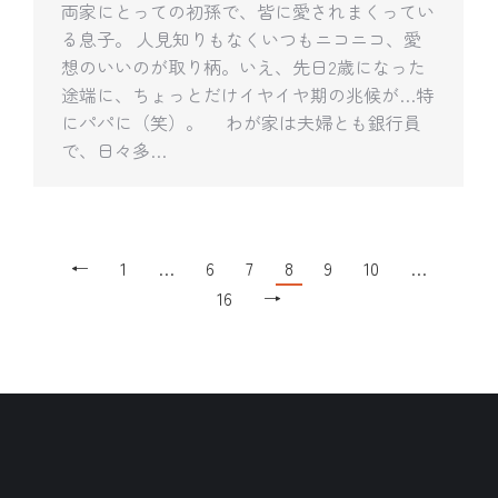
両家にとっての初孫で、皆に愛されまくってい
る息子。 人見知りもなくいつもニコニコ、愛
想のいいのが取り柄。いえ、先日2歳になった
途端に、ちょっとだけイヤイヤ期の兆候が…特
にパパに（笑）。 わが家は夫婦とも銀行員
で、日々多…
←
1
…
6
7
8
9
10
…
16
→