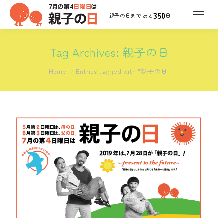
350
日
Tag Archives:
親子の日
You are here:
Home
Entries tagged with "親子の日"