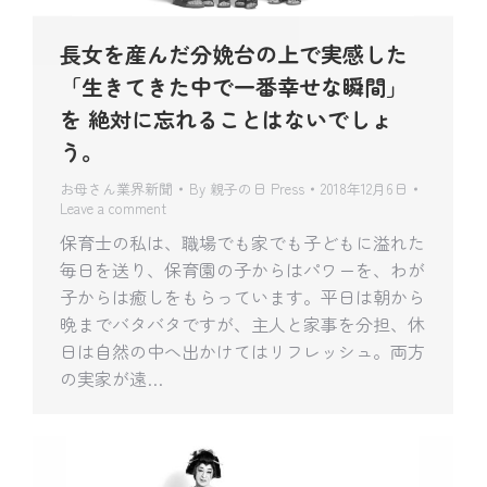
長女を産んだ分娩台の上で実感した
「生きてきた中で一番幸せな瞬間」
を 絶対に忘れることはないでしょ
う。
お母さん業界新聞
By
親子の日 Press
2018年12月6日
Leave a comment
保育士の私は、職場でも家でも子どもに溢れた
毎日を送り、保育園の子からはパワーを、わが
子からは癒しをもらっています。平日は朝から
晩までバタバタですが、主人と家事を分担、休
日は自然の中へ出かけてはリフレッシュ。両方
の実家が遠…