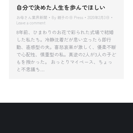
自分で決めた人生を歩んでほしい
お母さん業界新聞
By
親子の日 Press
2020年2月3日
Leave a comment
8年前、ひまわりのお花で彩られた式場で結婚
した私たち。冷静沈着だが思い立ったら即行
動、直感型の夫。喜怒哀楽が激しく、優柔不断
で心配性、慎重型の私。真逆の2人が3人の子ど
もを授かった。 おっとりマイペース、ちょっ
と不思議ち…