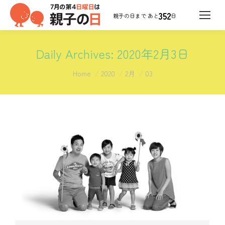
352
日
Daily Archives:
2020年2月3日
You are here:
Home
2020
2月
03