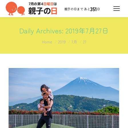
351
日
Daily Archives:
2019年7月27日
You are here:
Home
2019
7月
27