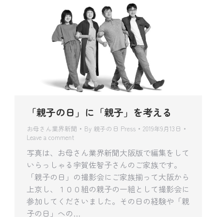
「親子の日」に「親子」を考える
お母さん業界新聞
By
親子の日 Press
2019年9月13日
Leave a comment
写真は、お母さん業界新聞大阪版で編集をして
いらっしゃる宇賀佐智子さんのご家族です。
「親子の日」の撮影会にご家族揃って大阪から
上京し、１００組の親子の一組として撮影会に
参加してくださいました。その日の経験や「親
子の日」への…