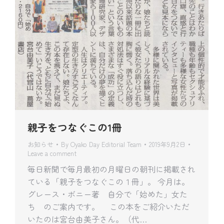
親子をつなぐこの1冊
お知らせ
By
Oyako Day Editorial Team
2019年9月2日
Leave a comment
毎日新聞で毎月最初の月曜日の朝刊に掲載され
ている「親子をつなぐこの１冊」。 今月は。
グレース・ボニー著 自分で「始めた」女た
ち のご案内です。 この本をご紹介いただ
いたのは宮台由美子さん。（代…