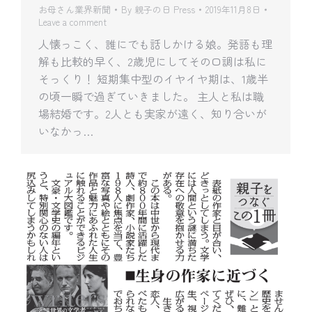
お母さん業界新聞
By
親子の日 Press
2019年11月8日
Leave a comment
人懐っこく、誰にでも話しかける娘。発語も理
解も比較的早く、2歳児にしてその口調は私に
そっくり！ 短期集中型のイヤイヤ期は、1歳半
の頃一瞬で過ぎていきました。 主人と私は職
場結婚です。2人とも実家が遠く、知り合いが
いなかっ…