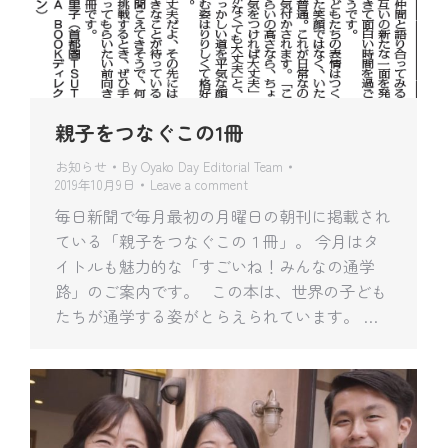
親子をつなぐこの1冊
お知らせ
By
Oyako Day Editorial Team
2019年10月9日
Leave a comment
毎日新聞で毎月最初の月曜日の朝刊に掲載され
ている「親子をつなぐこの１冊」。 今月はタ
イトルも魅力的な「すごいね！みんなの通学
路」のご案内です。 この本は、世界の子ども
たちが通学する姿がとらえられています。 …