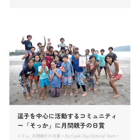
逗子を中心に活動するコミュニティ
ー「そっか」に月間親子の日賞
コラム
,
月間親子の日賞
By
Oyako Day Editorial Team