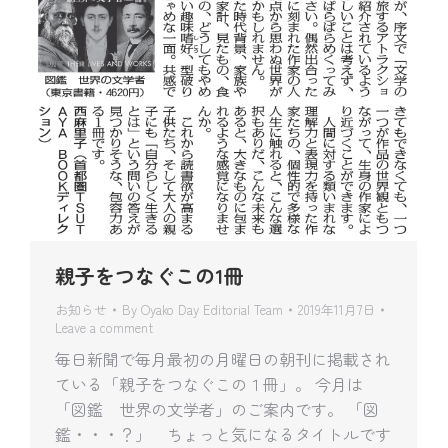
親子をつなぐこの1冊
お知らせ
By
Oyako Day Editorial Team
2019年11月7日
Leave a comment
毎日新聞で毎月最初の月曜日の朝刊に掲載され
ている「親子をつなぐこの１冊」。 今月は
「図鑑 世界の文学者」のご案内です。 「図
鑑・・・？」 ちょっと気になるタイトルです