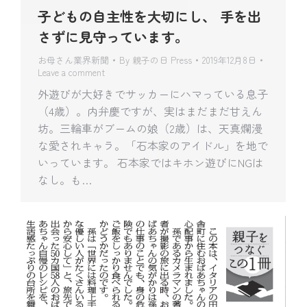
子どもの自主性を大切にし、 手を出
さずに見守っています。
お母さん業界新聞
By
親子の日 Press
2019年12月8日
Leave a comment
外遊びが大好きでサッカーにハマっている息子
（4歳）。内弁慶ですが、実はまだまだ甘えん
坊。三輪車がブームの娘（2歳）は、天真爛漫
な愛されキャラ。「石本家のアイドル」を地で
いっています。 石本家ではキホン遊びにNGは
なし。も…