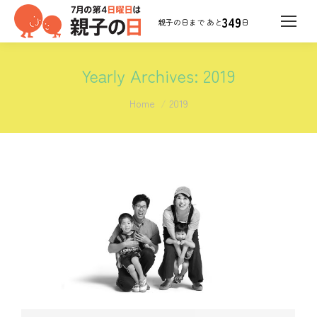
349
日
Yearly Archives:
2019
You are here:
Home
2019