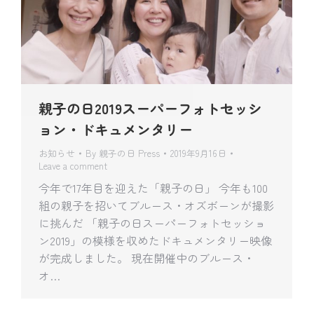
親子の日2019スーパーフォトセッシ
ョン・ドキュメンタリー
お知らせ
By
親子の日 Press
2019年9月16日
Leave a comment
今年で17年目を迎えた「親子の日」 今年も100
組の親子を招いてブルース・オズボーンが撮影
に挑んだ 「親子の日スーパーフォトセッショ
ン2019」の模様を収めたドキュメンタリー映像
が完成しました。 現在開催中のブルース・
オ…