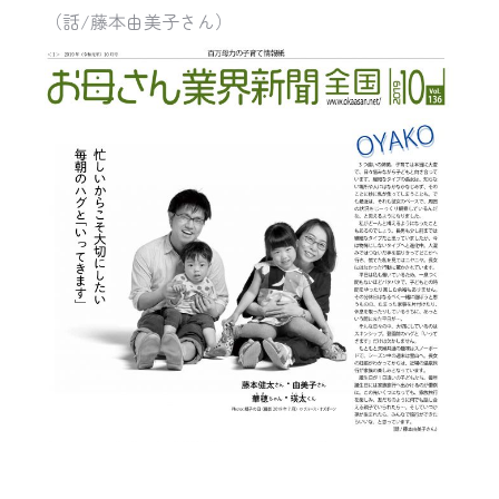
（話
/
藤本由美子さん）