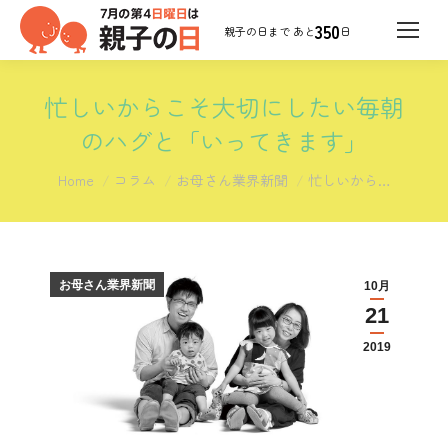
350
日
忙しいからこそ大切にしたい毎朝
のハグと「いってきます」
You are here:
Home
コラム
お母さん業界新聞
忙しいから…
お母さん業界新聞
10月
21
2019