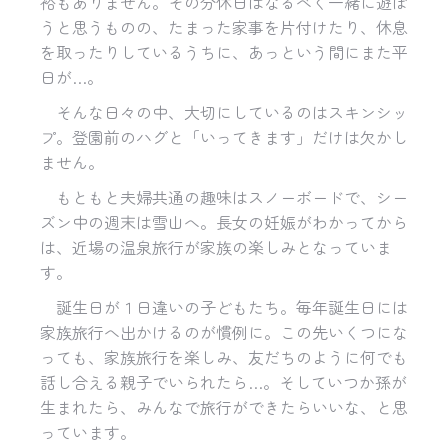
裕もありません。その分休日はなるべく一緒に遊ぼ
うと思うものの、たまった家事を片付けたり、休息
を取ったりしているうちに、あっという間にまた平
日が
…
。
そんな日々の中、大切にしているのはスキンシッ
プ。登園前のハグと「いってきます」だけは欠かし
ません。
もともと夫婦共通の趣味はスノーボードで、シー
ズン中の週末は雪山へ。長女の妊娠がわかってから
は、近場の温泉旅行が家族の楽しみとなっていま
す。
誕生日が１日違いの子どもたち。毎年誕生日には
家族旅行へ出かけるのが慣例に。この先いくつにな
っても、家族旅行を楽しみ、友だちのように何でも
話し合える親子でいられたら
…
。そしていつか孫が
生まれたら、みんなで旅行ができたらいいな、と思
っています。