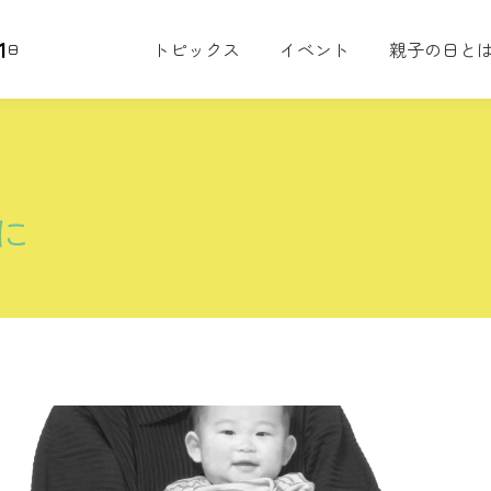
1
トピックス
イベント
親子の日と
日
に