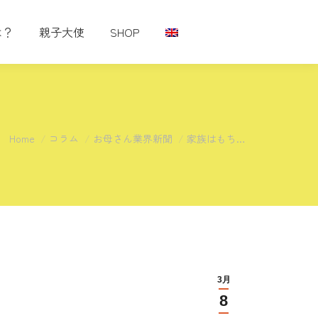
は？
親子大使
SHOP
You are here:
Home
コラム
お母さん業界新聞
家族はもち…
3月
8