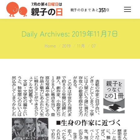
351
日
Daily Archives:
2019年11月7日
You are here:
Home
2019
11月
07