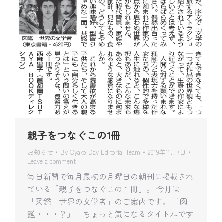
親子をつなぐこの1冊
お知らせ
By
Oyako Day Editorial Team
2019年11月7日
Leave a comment
毎日新聞で毎月最初の月曜日の朝刊に掲載され
ている「親子をつなぐこの１冊」。 今月は
「図鑑 世界の文学者」のご案内です。 「図
鑑・・・？」 ちょっと気になるタイトルです