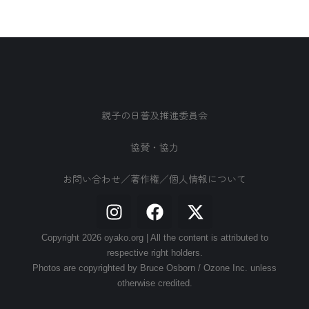
親子の日普及推進委員会
協賛・協力
お問い合わせ／著作権／個人情報について
Copyright 2026 oyako.org | All the content is attributed to
respective right holders.
Photos are copyrighted by Bruce Osborn / Ozone Inc. unless
otherwise credited.