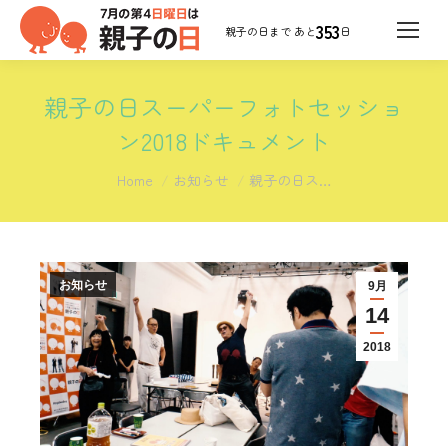
353
日
親子の日スーパーフォトセッショ
ン2018ドキュメント
You are here:
Home
お知らせ
親子の日ス…
お知らせ
9月
14
2018