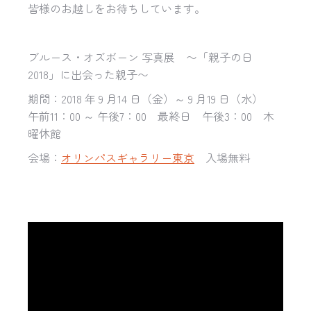
皆様のお越しをお待ちしています。
ブルース・オズボーン 写真展 〜「親子の日
2018」に出会った親子〜
期間：2018 年 9 月14 日（金）～ 9 月19 日（水）
午前11：00 ～ 午後7：00 最終日 午後3：00 木
曜休館
会場：
オリンパスギャラリー東京
入場無料