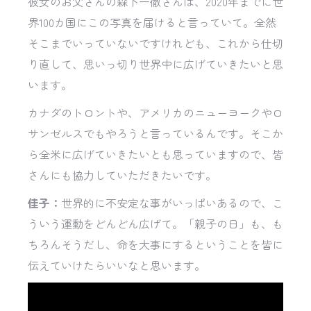
彼女のお父さんの森下一徹さんは、2020年までに世
界100カ国にこの写真を届けると言っていて。全然
そこまでいっていないですけれども、これから仕切
り直して、思いっ切り世界中に広げていきたいと思
います。
カナダのトロントや、アメリカのニューヨークやロ
サンゼルスでもやろうと言っているんです。そこか
ら全米に広げていきたいとも思っていますので、皆
さんにも協力していただきたいです。
佳子：
世界的に不安定な事がいっぱいあるので、こ
ういう運動をどんどん広げて。「親子の日」も、も
ちろんそうだし、命を大事にするということを皆に
伝えていけたらいいなと思います。