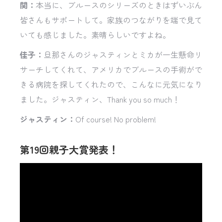
関：
本当に、ブルースのシリーズのときはずいぶん
皆さんもサポートして。家族のつながりを端で見て
いても感じました。素晴らしいですよね。
佳子：
旦那さんのジャスティンとミカが一生懸命リ
サーチしてくれて、アメリカでブルースの手術がで
きる病院を探してくれたので、こんなに元気になり
ました。ジャスティン、Thank you so much！
ジャスティン：
Of course! No problem!
第19回親子大賞発表！