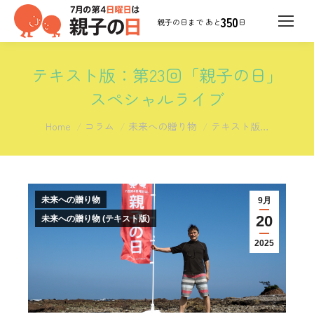
350
日
テキスト版：第23回「親子の日」
スペシャルライブ
You are here:
Home
コラム
未来への贈り物
テキスト版…
未来への贈り物
9月
20
未来への贈り物 (テキスト版)
2025