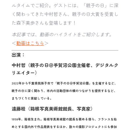
ルタイムでご紹介。ゲストには、「親子の日」に深
く関わってきた中村哲さん、親子の日大賞を受賞し
た森下美歩さんも登場します！
本記事では、動画のハイライトをご紹介します。
＜
動画はこちら
＞
出演：
中村哲（親子の日＠手賀沼公園主催者、デジタルク
リエイター）
2022年から千葉県我孫子市で「親子の日＠手賀沼公園」を主催するなど、
親子の日に深く関わり、市内の活動団体の横のつながりを提供するなど、
まちづくりに貢献している。
遠藤桂（箱根写真美術館館長、写真家）
1958年、箱根生まれ。箱根写真美術館の館長を務める傍ら、フランスを始
めとする国内外で作品発表をするほか、数々の撮影プロジェクトにも参加