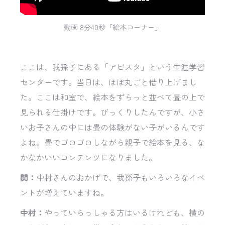
動画 8分40秒「絵本コーナー」
ここは、我孫子にある「アビスタ」という生涯学習
センターです。当日は、ほぼ丸ごと借り上げまし
た。ここは和室で、絵本をずらっと並べて畳の上で
見られる仕掛けです。びっくりしたんですが、小さ
いお子さんの中には畳の体験がない子がいるんです
よね。畳でゴロゴロしながら親子で絵本を見る、な
かなかいいコンテンツになりました。
関：
中村さんのおかげで、我孫子もいろいろなイベ
ントが増えていますね。
中村：
やっていらっしゃる方はいるけれども、横の