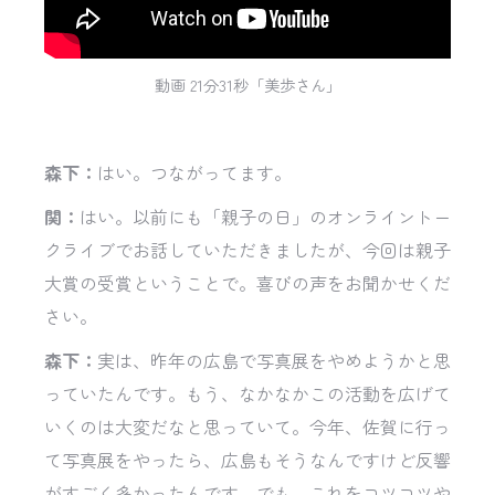
動画 21分31秒「美歩さん」
森下：
はい。つながってます。
関：
はい。以前にも「親子の日」のオンライントー
クライブでお話していただきましたが、今回は親子
大賞の受賞ということで。喜びの声をお聞かせくだ
さい。
森下：
実は、昨年の広島で写真展をやめようかと思
っていたんです。もう、なかなかこの活動を広げて
いくのは大変だなと思っていて。今年、佐賀に行っ
て写真展をやったら、広島もそうなんですけど反響
がすごく多かったんです。でも、これをコツコツや