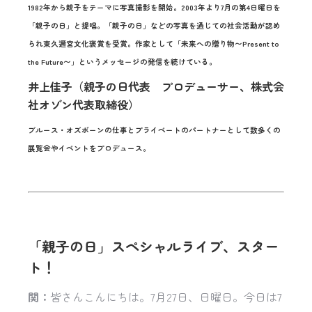
1982年から親子をテーマに写真撮影を開始。2003年より7月の第4日曜日を
「親子の日」と提唱。「親子の日」などの写真を通じての社会活動が認め
られ東久邇宮文化褒賞を受賞。作家として「未来への贈り物〜Present to
the Future〜」というメッセージの発信を続けている。
井上佳子（親子の日代表 プロデューサー、株式会
社オゾン代表取締役）
ブルース・オズボーンの仕事とプライベートのパートナーとして数多くの
展覧会やイベントをプロデュース。
「親子の日」スペシャルライブ、スター
ト！
関：
皆さんこんにちは。7月27日、日曜日。今日は7