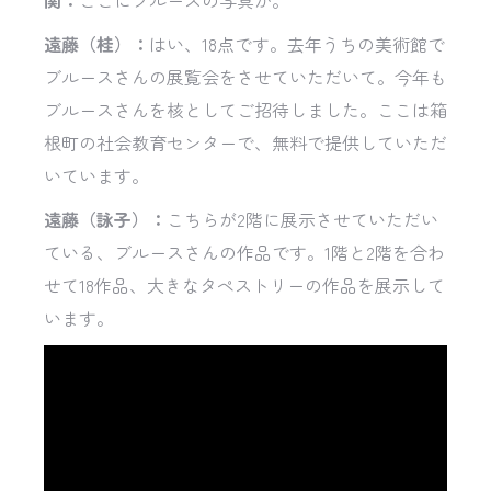
関：
ここにブルースの写真が。
遠藤（桂）：
はい、18点です。去年うちの美術館で
ブルースさんの展覧会をさせていただいて。今年も
ブルースさんを核としてご招待しました。ここは箱
根町の社会教育センターで、無料で提供していただ
いています。
遠藤（詠子）：
こちらが2階に展示させていただい
ている、ブルースさんの作品です。1階と2階を合わ
せて18作品、大きなタペストリーの作品を展示して
います。