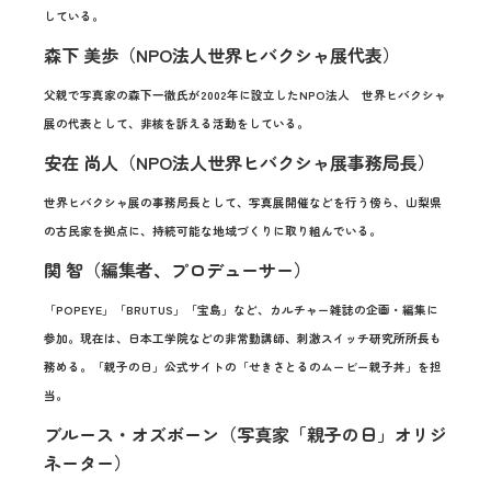
している。
森下 美歩（NPO法人世界ヒバクシャ展代表）
父親で写真家の森下一徹氏が2002年に設立したNPO法人 世界ヒバクシャ
展の代表として、非核を訴える活動をしている。
安在 尚人（NPO法人世界ヒバクシャ展事務局長）
世界ヒバクシャ展の事務局長として、写真展開催などを行う傍ら、山梨県
の古民家を拠点に、持続可能な地域づくりに取り組んでいる。
関 智（編集者、プロデューサー）
「POPEYE」「BRUTUS」「宝島」など、カルチャー雑誌の企画・編集に
参加。現在は、日本工学院などの非常勤講師、刺激スイッチ研究所所長も
務める。「親子の日」公式サイトの「せきさとるのムービー親子丼」を担
当。
ブルース・オズボーン（写真家「親子の日」オリジ
ネーター）