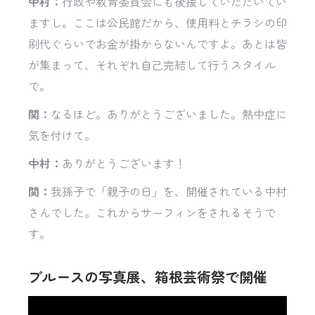
中村：
行政や教育委員会にも後援していただいてい
ますし。ここは公民館だから、使用料とチラシの印
刷代ぐらいでお金が掛からないんですよ。あとは皆
が集まって、それぞれ自己完結して行うスタイル
で。
関：
なるほど。ありがとうございました。熱中症に
気を付けて。
中村：
ありがとうございます！
関：
我孫子で「親子の日」を、開催されている中村
さんでした。これからサーフィンをされるそうで
す。
ブルースの写真展‎、箱根芸術祭で開催