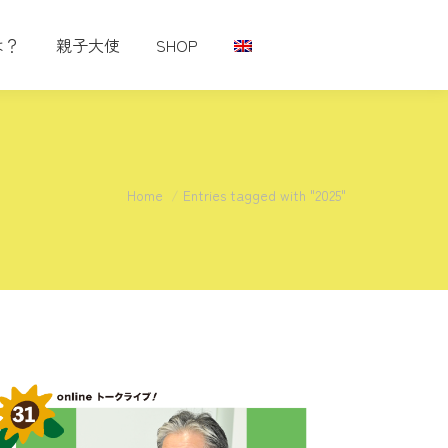
は？
親子大使
SHOP
You are here:
Home
Entries tagged with "2025"