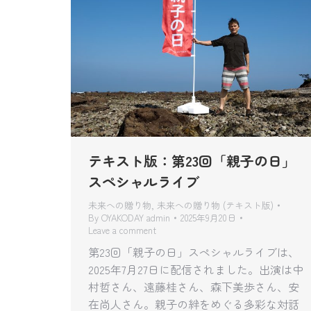
テキスト版：第23回「親子の日」
スペシャルライブ
未来への贈り物
,
未来への贈り物 (テキスト版)
By
OYAKODAY admin
2025年9月20日
Leave a comment
第23回「親子の日」スペシャルライブは、
2025年7月27日に配信されました。出演は中
村哲さん、遠藤桂さん、森下美歩さん、安
在尚人さん。親子の絆をめぐる多彩な対話