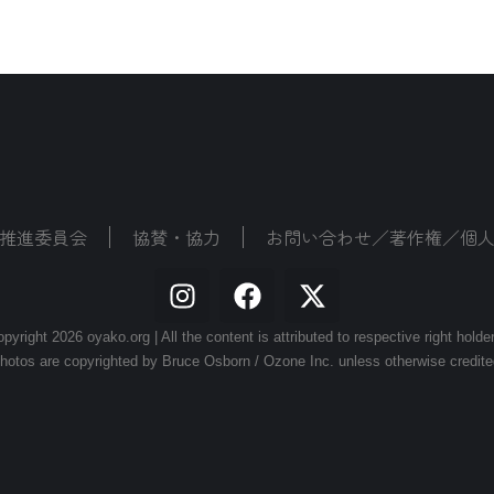
推進委員会
協賛・協力
お問い合わせ／著作権／個
pyright 2026 oyako.org | All the content is attributed to respective right holde
hotos are copyrighted by Bruce Osborn / Ozone Inc. unless otherwise credite