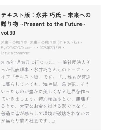
テキスト版：永井 巧氏 – 未来への
贈り物 ~Present to the Future~
vol.30
未来への贈り物
,
未来への贈り物 (テキスト版)
By
OYAKODAY admin
2025年2月6日
Leave a comment
2025年1月19日に行なった、一般社団法人そ
っか代表理事・永井巧さんとのトーク・ラ
イブ「テキスト版」です。『… 誰もが普通
に暮らしていても、海や街、鳥や花。そう
いったものが豊かに美しくなる世界を作っ
ていきましょう。特別頑張るとか、無理す
るとか、大変なお金を掛ける形ではなく、
普通に皆が暮らして環境が破壊されないの
が当たり前の社会です …』