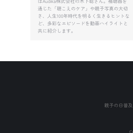
はAudika株式会社の木下聡さん。補聴器を
通じた「聴こえのケア」や親子写真の大切
さ、人生100年時代を明るく生きるヒントな
ど、多彩なエピソードを動画ハイライトと
共に紹介します。
親子の日普及
Co