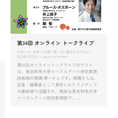
第34回 オンライン トークライブ
お知らせ
,
未来への贈り物
By
親子の日 Press
2025年6月23日
Leave a comment
第35回オンライントークライブのゲスト
は、東京科学大学リベラルアーツ研究教育
院教授の柳瀬 博一さんです。柳瀬さんは、
記者・編集者として長年にわたりメディア
の最前線で活躍され、現在は東京科学大学
リベラルアーツ研究教育院で、…